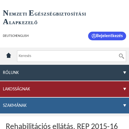
N
E
EMZETI
GÉSZSÉGBIZTOSÍTÁSI
A
LAPKEZELŐ
Bejelentkezés
DEUTSCH
ENGLISH
RÓLUNK
LAKOSSÁGNAK
SZAKMÁNAK
Rehabilitációs ellátás, REP 2015-16