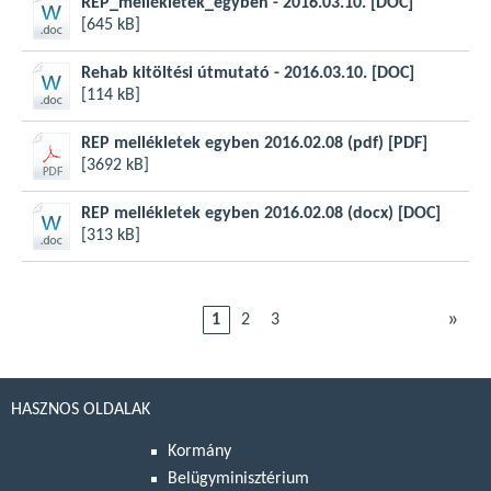
REP_mellékletek_egyben - 2016.03.10.
[DOC]
[645 kB]
Rehab kitöltési útmutató - 2016.03.10.
[DOC]
[114 kB]
REP mellékletek egyben 2016.02.08 (pdf)
[PDF]
[3692 kB]
REP mellékletek egyben 2016.02.08 (docx)
[DOC]
[313 kB]
»
1
2
3
HASZNOS OLDALAK
Kormány
Belügyminisztérium