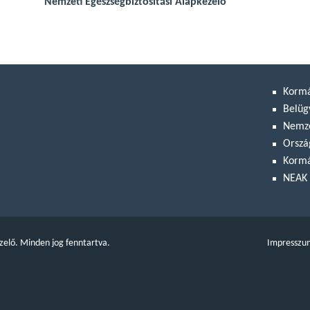
Nemzeti Egészségbiztosítási Alapkezelő
Korm
Belüg
Nemze
Orszá
Kormá
NEAK 
zelő. Minden jog fenntartva.
Impresszu