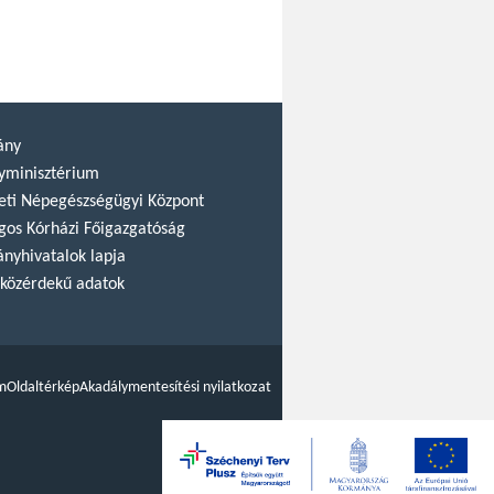
ány
yminisztérium
ti Népegészségügyi Központ
gos Kórházi Főigazgatóság
nyhivatalok lapja
közérdekű adatok
m
Oldaltérkép
Akadálymentesítési nyilatkozat