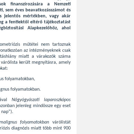
ok finanszírozására a Nemzeti
ti, sem éves beavatkozásszámot és
is jelentős mértékben, vagy akár
 a fentiektől eltérő tájékoztatást
biztosítási Alapkezelőhöz, ahol
dometriózis műtétei nem tartoznak
a vonatkozóan az intézményeknek csak
itáshiány miatt a várakozók száma
 várólista került megnyitásra, amely
kat:
us folyamatokban,
ignus folyamatokban.
stával
Nőgyógyászati laparoszkópos
azonban jelenleg mindössze egy eset
 nap”).
malignus folyamatokban
várólistát
riózis diagnózis miatt több mint 900