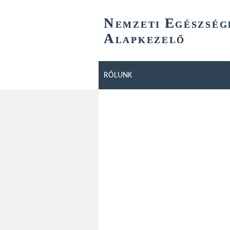
N
E
EMZETI
GÉSZSÉG
A
LAPKEZELŐ
RÓLUNK