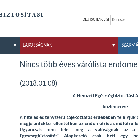
BIZTOSÍTÁSI
DEUTSCH
ENGLISH
LAKOSSÁGNAK
SZAKM
Nincs több éves várólista endome
(2018.01.08)
A Nemzeti Egészségbiztosítási 
közleménye
A hiteles és tényszerű tájékoztatás érdekében felhívjuk
megjelentekkel ellentétben az endometriózis műtétre le
Ugyancsak nem felel meg a valóságnak az a t
Egészségbiztosítási Alapkezelő csak heti egy be