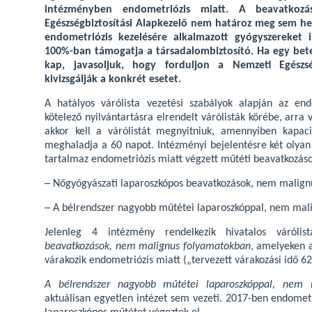
intézményben endometriózis miatt. A beavatkozás
Egészségbiztosítási Alapkezelő nem határoz meg sem he
endometriózis kezelésére alkalmazott gyógyszereket 
100%-ban támogatja a társadalombiztosító. Ha egy beteg
kap, javasoljuk, hogy forduljon a Nemzeti Egészség
kivizsgálják a konkrét esetet.
A hatályos várólista vezetési szabályok alapján az en
kötelező nyilvántartásra elrendelt várólisták körébe, arr
akkor kell a várólistát megnyitniuk, amennyiben kapac
meghaladja a 60 napot. Intézményi bejelentésre két olyan
tartalmaz endometriózis miatt végzett műtéti beavatkozáso
─
Nőgyógyászati laparoszkópos beavatkozások, nem malign
─
A bélrendszer nagyobb műtétei laparoszkóppal, nem mal
Jelenleg 4 intézmény rendelkezik hivatalos váróli
beavatkozások, nem malignus folyamatokban
, amelyeken 
várakozik endometriózis miatt („tervezett várakozási idő 62
A bélrendszer nagyobb műtétei laparoszkóppal, nem 
aktuálisan egyetlen intézet sem vezeti. 2017-ben endomet