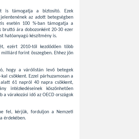
t is támogatja a biztosító. Ezek
 jelentenének az adott betegségben
zis esetén 100 %-ban támogatja a
k bruttó ára dobozonként 20-30 ezer
st hatóanyagú készítmény is.
sét, ezért 2010-től kezdődően több
 milliárd forint összegben. Ehhez jön
, hogy a várólistán levő betegek
-kal csökkent. Ezzel párhuzamosan a
 alatt 61 napról 40 napra csökkent,
ny intézkedéseinek köszönhetően
 a várakozási idő az OECD országok
e fel, kérjük, forduljon a Nemzeti
sa érdekében.