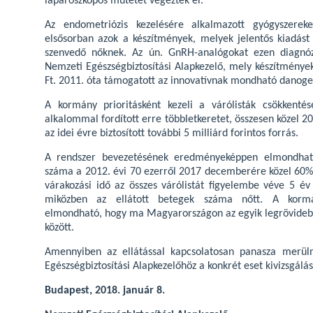
laparoszkópos műtétet végeztek el.
Az endometriózis kezelésére alkalmazott gyógyszereke
elsősorban azok a készítmények, melyek jelentős kiadást
szenvedő nőknek. Az ún. GnRH-analógokat ezen diagnó
Nemzeti Egészségbiztosítási Alapkezelő, mely készítménye
Ft. 2011. óta támogatott az innovatívnak mondható danoge
A kormány prioritásként kezeli a várólisták csökkenté
alkalommal fordított erre többletkeretet, összesen közel 20
az idei évre biztosított további 5 milliárd forintos forrás.
A rendszer bevezetésének eredményeképpen elmondható
száma a 2012. évi 70 ezerről 2017 decemberére közel 60%
várakozási idő az összes várólistát figyelembe véve 5 év
miközben az ellátott betegek száma nőtt. A kormá
elmondható, hogy ma Magyarországon az egyik legrövidebb
között.
Amennyiben az ellátással kapcsolatosan panasza merüln
Egészségbiztosítási Alapkezelőhöz a konkrét eset kivizsgálá
Budapest, 2018. január 8.