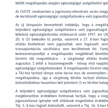
kötött megállapodás alapján egészségügyi szolgáltatást i
Az OJOTE rendszerben a jogviszony-ellenőrzés során megj
de korlátozott egészségügyi szolgáltatásokra való jogosultsá
Az új lámpaszín bevezetését indokolja, hogy a megáll
teljeskörű egészségügyi szolgáltatásra való jogosultságo
kötelező egészségbiztosítás ellátásairól szóló 1997. évi LX
20. § (5) bekezdés b) pontja, valamint a 27. §-ban fogla
ellátás kivételével nem jogosultak: sem fogászati, sem 
transzplantációs várólistára sem kerülhetnek fel. Fo
kedvezményezettje a megállapodás megkötését követő
türelmi idő megváltására - a sürgősségi ellátás kivét
augusztus 1.-jétől a huszonnegyedik - hónap első napjátó
egészségügyi szolgáltatásokat. A megállapodás türelmi idej
a TAJ-hoz tartozó lámpa színe barna lesz, de amennyiben 
megállapodása, úgy a sürgősség körébe tartozó ellátáso
biztosítottakhoz hasonlóan kell jelenteni (1-es térítési kateg
A teljeskörű egészségügyi szolgáltatásra való jogosul
megkönnyítése érdekében fontosnak tartjuk, hogy a meg
jogosulatlanul igénybe vett ellátások megelőzése érdeké
Tbj. 5. §-ban foglalt biztosítotti, valamint a Tbj. 16. §-ban 