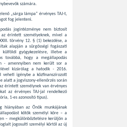
génybevevők számára.
elenő „sárga lámpa” érvényes TAJ-t,
got fog jelenteni.
apodás jogintézménye nem biztosít
t az érintett személyeknek, mivel a
XXIII. törvény 12. § (1) bekezdése, a
ltak alapján a sürgősségi fogászati
külföldi gyógykezelésre, illetve a
ntos továbbá, hogy a megállapodás
en - amennyiben nem került sor a
elével kizárólag a hatodik - 2016.
l veheti igénybe a közfinanszírozott
e alatt a jogviszony-ellenőrzés során
az érintett személynek van érvényes
kat az érvényes TAJ-jal rendelkező
ória, 1-es azonosító típus).
tság hiányában az Önök munkájának
állapodást kötők személyi köre – a
ben – megkülönböztetésre kerüljön a
foglalt jogosulti személyi körtől az új