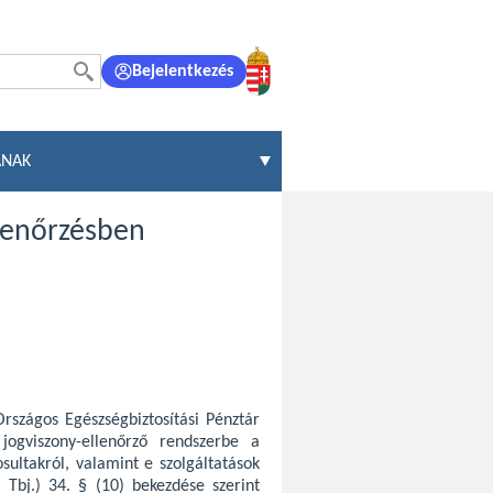
Bejelentkezés
ÁNAK
llenőrzésben
Országos Egészségbiztosítási Pénztár
ogviszony-ellenőrző rendszerbe a
sultakról, valamint e szolgáltatások
 Tbj.) 34. § (10) bekezdése szerint