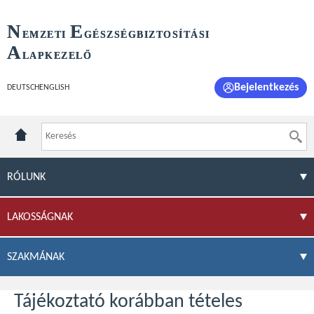
N
E
EMZETI
GÉSZSÉGBIZTOSÍTÁSI
A
LAPKEZELŐ
Bejelentkezés
DEUTSCH
ENGLISH
RÓLUNK
LAKOSSÁGNAK
SZAKMÁNAK
Tájékoztató korábban tételes