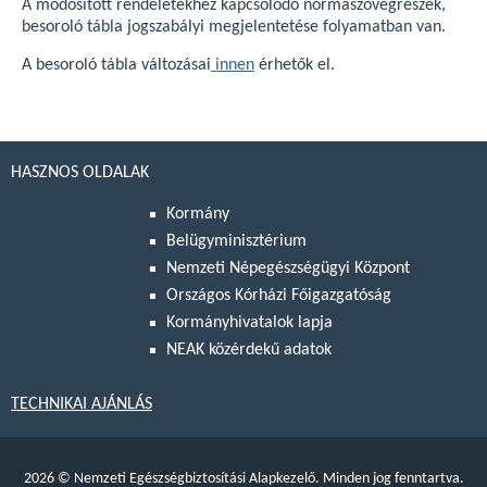
A módosított rendeletekhez kapcsolódó normaszövegrészek,
besoroló tábla jogszabályi megjelentetése folyamatban van.
A besoroló tábla változásai
innen
érhetők el.
HASZNOS OLDALAK
Kormány
Belügyminisztérium
Nemzeti Népegészségügyi Központ
Országos Kórházi Főigazgatóság
Kormányhivatalok lapja
NEAK közérdekű adatok
TECHNIKAI AJÁNLÁS
2026
©
Nemzeti Egészségbiztosítási Alapkezelő. Minden jog fenntartva.