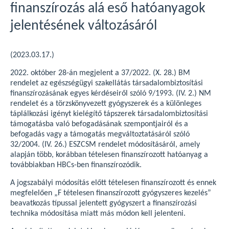
finanszírozás alá eső hatóanyagok
jelentésének változásáról
(2023.03.17.)
2022. október 28-án megjelent a 37/2022. (X. 28.) BM
rendelet az egészségügyi szakellátás társadalombiztosítási
finanszírozásának egyes kérdéseiről szóló 9/1993. (IV. 2.) NM
rendelet és a törzskönyvezett gyógyszerek és a különleges
táplálkozási igényt kielégítő tápszerek társadalombiztosítási
támogatásba való befogadásának szempontjairól és a
befogadás vagy a támogatás megváltoztatásáról szóló
32/2004. (IV. 26.) ESZCSM rendelet módosításáról, amely
alapján több, korábban tételesen finanszírozott hatóanyag a
továbbiakban HBCs-ben finanszírozódik.
A jogszabályi módosítás előtt tételesen finanszírozott és ennek
megfelelően „F tételesen finanszírozott gyógyszeres kezelés”
beavatkozás típussal jelentett gyógyszert a finanszírozási
technika módosítása miatt más módon kell jelenteni.