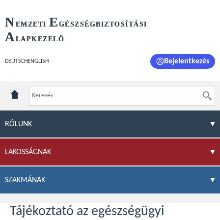
N
E
EMZETI
GÉSZSÉGBIZTOSÍTÁSI
A
LAPKEZELŐ
Bejelentkezés
DEUTSCH
ENGLISH
RÓLUNK
LAKOSSÁGNAK
SZAKMÁNAK
Tájékoztató az egészségügyi