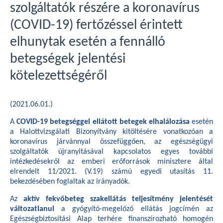
szolgáltatók részére a koronavírus
(COVID-19) fertőzéssel érintett
elhunytak esetén a fennálló
betegségek jelentési
kötelezettségéről
(2021.06.01.)
A
COVID-19 betegséggel ellátott betegek elhalálozása
esetén
a Halottvizsgálati Bizonyítvány kitöltésére vonatkozóan a
koronavírus járvánnyal összefüggően, az egészségügyi
szolgáltatók újranyitásával kapcsolatos egyes további
intézkedésekről az emberi erőforrások minisztere által
elrendelt 11/2021. (V.19) számú egyedi utasítás 11.
bekezdésében foglaltak az irányadók.
Az
aktív fekvőbeteg szakellátás teljesítmény jelentését
változatlanul
a gyógyító-megelőző ellátás jogcímén az
Egészségbiztosítási Alap terhére finanszírozható homogén