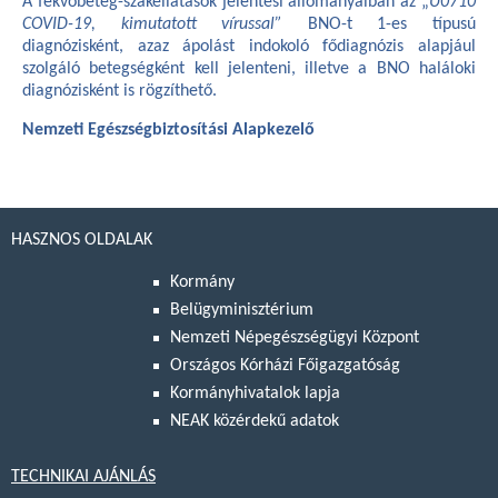
A fekvőbeteg-szakellátások jelentési állományaiban az „
U0710
COVID-19, kimutatott vírussal”
BNO-t 1-es típusú
diagnózisként, azaz ápolást indokoló fődiagnózis alapjául
szolgáló betegségként kell jelenteni, illetve a BNO haláloki
diagnózisként is rögzíthető.
Nemzeti Egészségbiztosítási Alapkezelő
HASZNOS OLDALAK
Kormány
Belügyminisztérium
Nemzeti Népegészségügyi Központ
Országos Kórházi Főigazgatóság
Kormányhivatalok lapja
NEAK közérdekű adatok
TECHNIKAI AJÁNLÁS