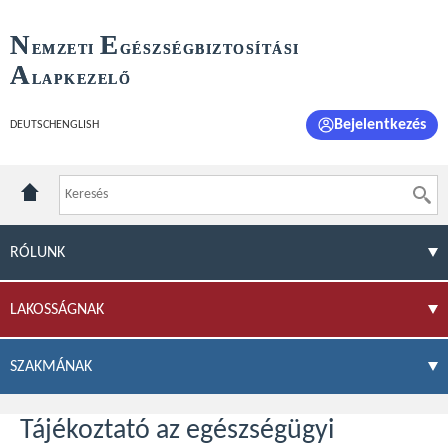
N
E
EMZETI
GÉSZSÉGBIZTOSÍTÁSI
A
LAPKEZELŐ
Bejelentkezés
DEUTSCH
ENGLISH
RÓLUNK
LAKOSSÁGNAK
SZAKMÁNAK
Tájékoztató az egészségügyi