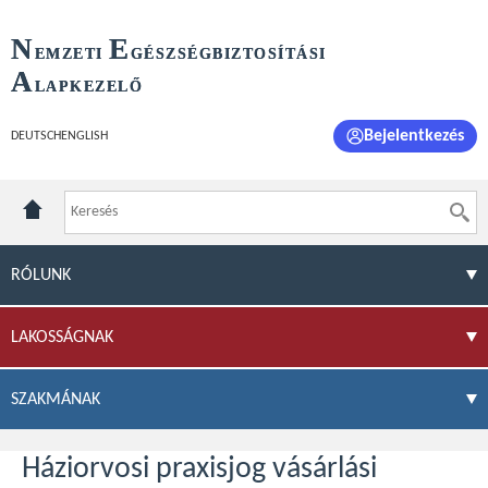
N
E
EMZETI
GÉSZSÉGBIZTOSÍTÁSI
A
LAPKEZELŐ
Bejelentkezés
DEUTSCH
ENGLISH
RÓLUNK
LAKOSSÁGNAK
SZAKMÁNAK
Háziorvosi praxisjog vásárlási