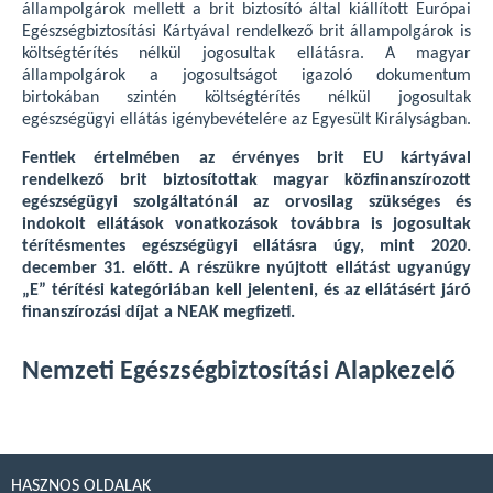
állampolgárok mellett a brit biztosító által kiállított Európai
Egészségbiztosítási Kártyával rendelkező brit állampolgárok is
költségtérítés nélkül jogosultak ellátásra. A magyar
állampolgárok a jogosultságot igazoló dokumentum
birtokában szintén költségtérítés nélkül jogosultak
egészségügyi ellátás igénybevételére az Egyesült Királyságban.
Fentiek értelmében az érvényes brit EU kártyával
rendelkező brit biztosítottak magyar közfinanszírozott
egészségügyi szolgáltatónál az orvosilag szükséges és
indokolt ellátások vonatkozások továbbra is jogosultak
térítésmentes egészségügyi ellátásra úgy, mint 2020.
december 31. előtt. A részükre nyújtott ellátást ugyanúgy
„E” térítési kategóriában kell jelenteni, és az ellátásért járó
finanszírozási díjat a NEAK megfizeti.
Nemzeti Egészségbiztosítási Alapkezelő
HASZNOS OLDALAK