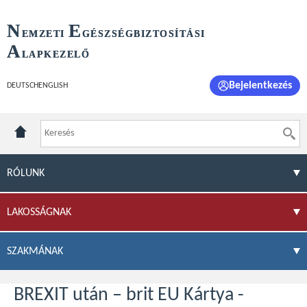
N
E
EMZETI
GÉSZSÉGBIZTOSÍTÁSI
A
LAPKEZELŐ
Bejelentkezés
DEUTSCH
ENGLISH
RÓLUNK
LAKOSSÁGNAK
SZAKMÁNAK
BREXIT után – brit EU Kártya -