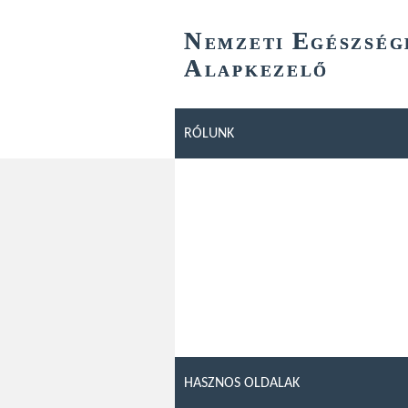
N
E
EMZETI
GÉSZSÉG
A
LAPKEZELŐ
RÓLUNK
HASZNOS OLDALAK