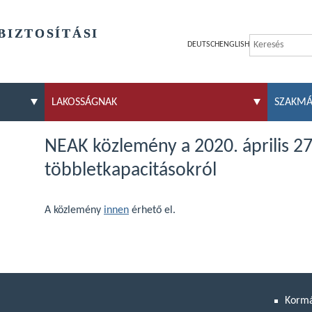
BIZTOSÍTÁSI
DEUTSCH
ENGLISH
LAKOSSÁGNAK
SZAKM
NEAK közlemény a 2020. április 2
többletkapacitásokról
A közlemény
innen
érhető el.
Korm