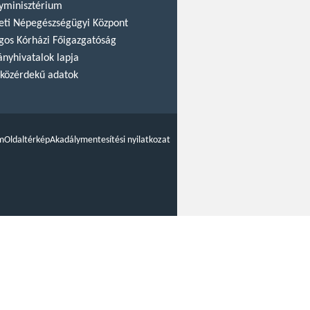
yminisztérium
ti Népegészségügyi Központ
gos Kórházi Főigazgatóság
nyhivatalok lapja
közérdekű adatok
m
Oldaltérkép
Akadálymentesítési nyilatkozat