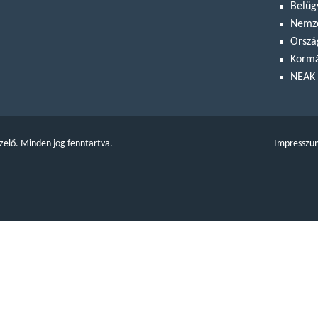
Belüg
Nemze
Orszá
Kormá
NEAK 
zelő. Minden jog fenntartva.
Impresszu