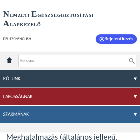
N
E
EMZETI
GÉSZSÉGBIZTOSÍTÁSI
A
LAPKEZELŐ
Bejelentkezés
DEUTSCH
ENGLISH
RÓLUNK
LAKOSSÁGNAK
SZAKMÁNAK
Meghatalmazás (általános jellegű,