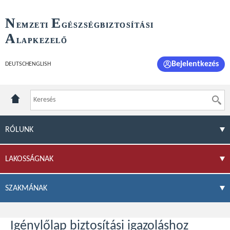
N
E
EMZETI
GÉSZSÉGBIZTOSÍTÁSI
A
LAPKEZELŐ
Bejelentkezés
DEUTSCH
ENGLISH
RÓLUNK
LAKOSSÁGNAK
SZAKMÁNAK
Igénylőlap biztosítási igazoláshoz