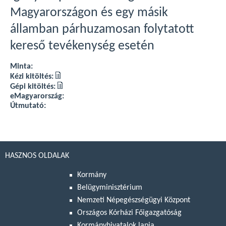
Magyarországon és egy másik
államban párhuzamosan folytatott
kereső tevékenység esetén
Minta:
Kézi kitöltés:
Gépi kitöltés:
eMagyarország:
Útmutató:
HASZNOS OLDALAK
Kormány
Belügyminisztérium
Nemzeti Népegészségügyi Központ
Országos Kórházi Főigazgatóság
Kormányhivatalok lapja