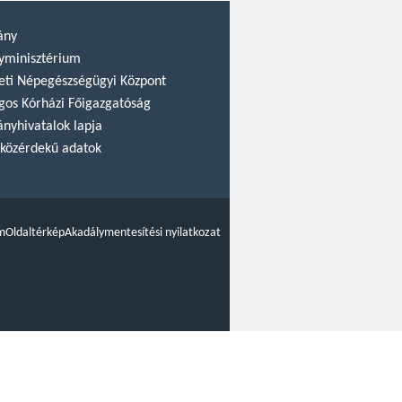
ány
yminisztérium
ti Népegészségügyi Központ
gos Kórházi Főigazgatóság
nyhivatalok lapja
közérdekű adatok
m
Oldaltérkép
Akadálymentesítési nyilatkozat