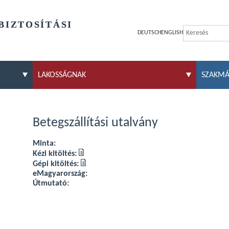
BIZTOSÍTÁSI
DEUTSCH
ENGLISH
LAKOSSÁGNAK
SZAKM
Betegszállítási utalvány
Minta:
Kézi kitöltés:
Gépi kitöltés:
eMagyarország:
Útmutató: