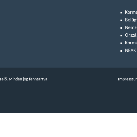
Korm
Belüg
Nemze
Orszá
Kormá
NEAK 
zelő. Minden jog fenntartva.
Impresszu