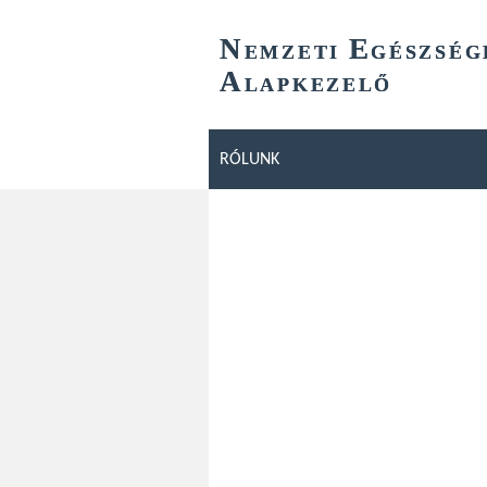
N
E
EMZETI
GÉSZSÉG
A
LAPKEZELŐ
RÓLUNK