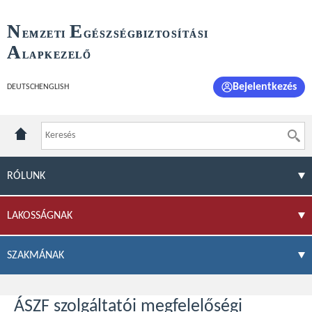
N
E
EMZETI
GÉSZSÉGBIZTOSÍTÁSI
A
LAPKEZELŐ
Bejelentkezés
DEUTSCH
ENGLISH
RÓLUNK
LAKOSSÁGNAK
SZAKMÁNAK
ÁSZF szolgáltatói megfelelőségi