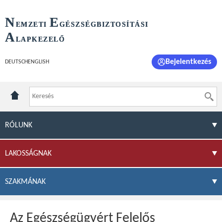
N
E
EMZETI
GÉSZSÉGBIZTOSÍTÁSI
A
LAPKEZELŐ
Bejelentkezés
DEUTSCH
ENGLISH
RÓLUNK
LAKOSSÁGNAK
SZAKMÁNAK
Az Egészségügyért Felelős