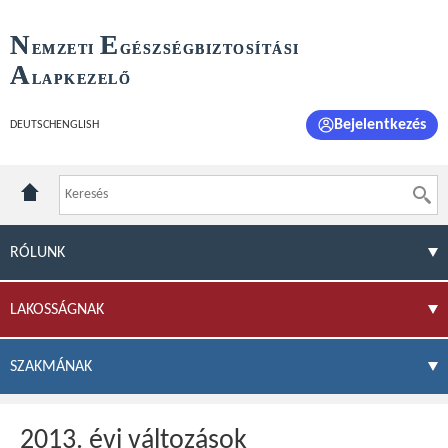
N
E
EMZETI
GÉSZSÉGBIZTOSÍTÁSI
A
LAPKEZELŐ
Bejelentkezés
DEUTSCH
ENGLISH
RÓLUNK
LAKOSSÁGNAK
SZAKMÁNAK
2013. évi változások