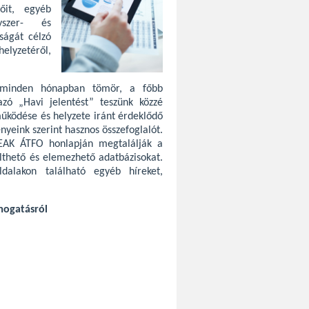
lőit, egyéb
yszer- és
ságát célzó
helyzetéről,
n minden hónapban tömör, a főbb
zó „Havi jelentést” teszünk közzé
űködése és helyzete iránt érdeklődő
yeink szerint hasznos összefoglalót.
NEAK ÁTFO honlapján
megtalálják a
lthető és elemezhető adatbázisokat.
dalakon található egyéb híreket,
mogatásról