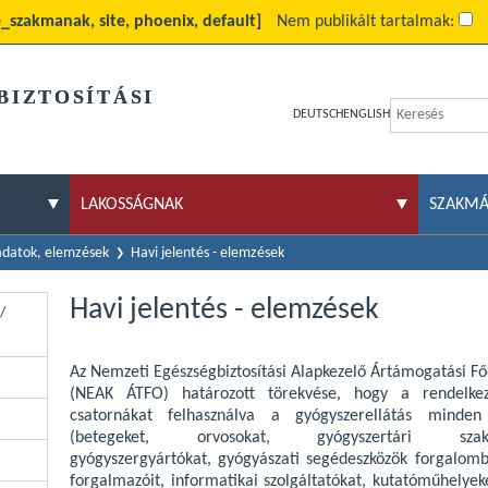
e_szakmanak, site, phoenix, default]
Nem publikált tartalmak:
BIZTOSÍTÁSI
DEUTSCH
ENGLISH
LAKOSSÁGNAK
SZAKM
 adatok, elemzések
Havi jelentés - elemzések
Havi jelentés - elemzések
/
Az Nemzeti Egészségbiztosítási Alapkezelő Ártámogatási Fő
(NEAK ÁTFO) határozott törekvése, hogy a rendelkez
csatornákat felhasználva a gyógyszerellátás minden 
(betegeket, orvosokat, gyógyszertári szake
gyógyszergyártókat, gyógyászati segédeszközök forgalomb
forgalmazóit, informatikai szolgáltatókat, kutatóműhelyek