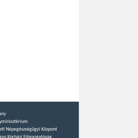
ány
yminisztérium
ti Népegészségügyi Központ
gos Kórházi Főigazgatóság