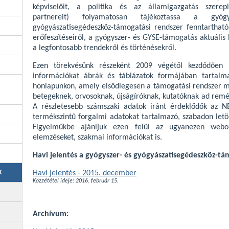
képviselőit, a politika és az államigazgatás szerep
partnereit) folyamatosan tájékoztassa a gyóg
gyógyászatisegédeszköz-támogatási rendszer fenntartható
erőfeszítéseiről, a gyógyszer- és GYSE-támogatás aktuális 
a legfontosabb trendekről és történésekről.
Ezen törekvésünk részeként 2009 végétől kezdődőe
információkat ábrák és táblázatok formájában tartalma
honlapunkon, amely elsődlegesen a támogatási rendszer m
betegeknek, orvosoknak, újságíróknak, kutatóknak ad remén
A részletesebb számszaki adatok iránt érdeklődők az 
termékszintű forgalmi adatokat tartalmazó, szabadon letö
Figyelmükbe ajánljuk ezen felül az ugyanezen webol
elemzéseket, szakmai információkat is.
Havi jelentés a gyógyszer- és gyógyászatisegédeszköz-tá
K
Havi jelentés - 2015. december
Közzététel ideje: 2016. február 15.
Archívum: