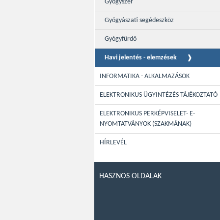
Gyógyszer
Gyógyászati segédeszköz
Gyógyfürdő
Havi jelentés - elemzések
INFORMATIKA - ALKALMAZÁSOK
ELEKTRONIKUS ÜGYINTÉZÉS TÁJÉKOZTATÓ
ELEKTRONIKUS PERKÉPVISELET- E-
NYOMTATVÁNYOK (SZAKMÁNAK)
HÍRLEVÉL
HASZNOS OLDALAK