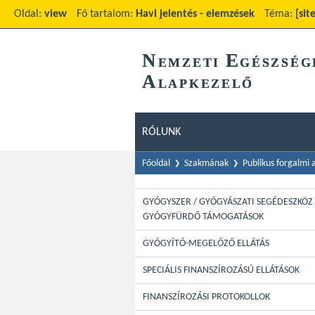
Oldal:
view
Fő tartalom:
Havi jelentés - elemzések
Téma:
[sit
N
E
EMZETI
GÉSZSÉG
A
LAPKEZELŐ
RÓLUNK
Főoldal
Szakmának
Publikus forgalmi
GYÓGYSZER / GYÓGYÁSZATI SEGÉDESZKÖZ 
GYÓGYFÜRDŐ TÁMOGATÁSOK
GYÓGYÍTÓ-MEGELŐZŐ ELLÁTÁS
SPECIÁLIS FINANSZÍROZÁSÚ ELLÁTÁSOK
FINANSZÍROZÁSI PROTOKOLLOK