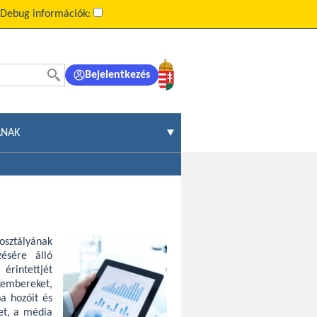
Debug információk:
Bejelentkezés
ÁNAK
osztályának
ésére álló
érintettjét
mbereket,
a hozóit és
et, a média