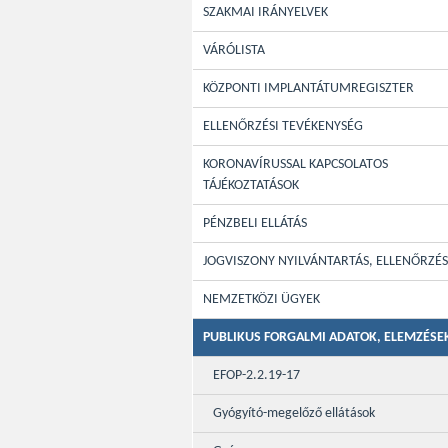
SZAKMAI IRÁNYELVEK
VÁRÓLISTA
KÖZPONTI IMPLANTÁTUMREGISZTER
ELLENŐRZÉSI TEVÉKENYSÉG
KORONAVÍRUSSAL KAPCSOLATOS
TÁJÉKOZTATÁSOK
PÉNZBELI ELLÁTÁS
JOGVISZONY NYILVÁNTARTÁS, ELLENŐRZÉS
NEMZETKÖZI ÜGYEK
PUBLIKUS FORGALMI ADATOK, ELEMZÉSE
EFOP-2.2.19-17
Gyógyító-megelőző ellátások