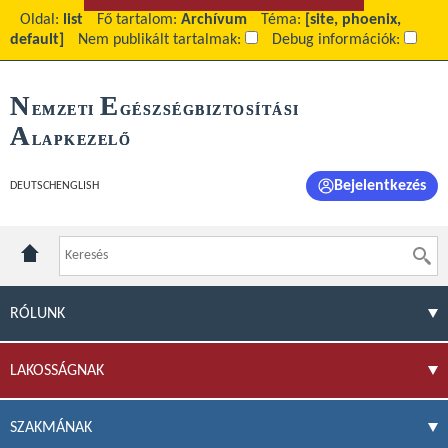
Oldal:
list
Fő tartalom:
Archívum
Téma:
[site, phoenix,
default]
Nem publikált tartalmak:
Debug információk:
N
E
EMZETI
GÉSZSÉGBIZTOSÍTÁSI
A
LAPKEZELŐ
Bejelentkezés
DEUTSCH
ENGLISH
RÓLUNK
LAKOSSÁGNAK
SZAKMÁNAK