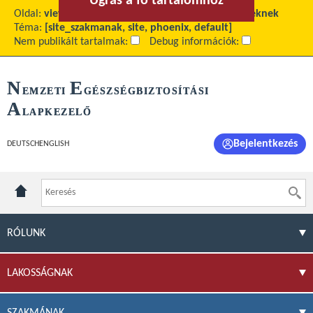
Ugrás a fő tartalomhoz
Ugrás a menühöz
Oldal:
view
Fő tartalom:
Egészségügyi Szakembereknek
Téma:
[site_szakmanak, site, phoenix, default]
Nem publikált tartalmak:
Debug információk:
N
E
EMZETI
GÉSZSÉGBIZTOSÍTÁSI
A
LAPKEZELŐ
Bejelentkezés
DEUTSCH
ENGLISH
RÓLUNK
LAKOSSÁGNAK
SZAKMÁNAK