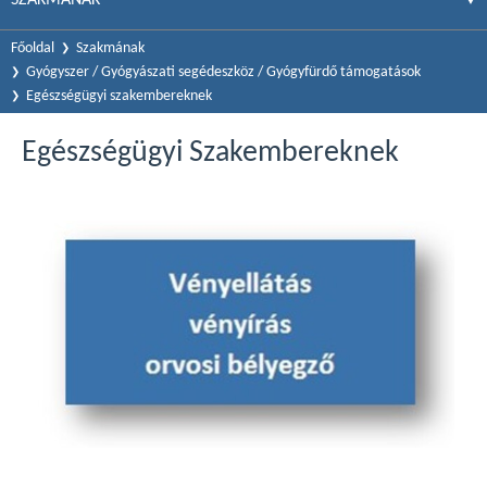
Főoldal
Szakmának
Gyógyszer / Gyógyászati segédeszköz / Gyógyfürdő támogatások
Egészségügyi szakembereknek
Egészségügyi Szakembereknek