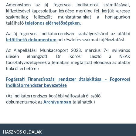
Amennyiben az új fogorvosi indikátorok számításával,
kifizetésével kapcsolatban kérdése merülne fel, kérjük keresse
szakmailag felkészült munkatársainkat a honlapunkon
található
telefonos elérhetőségeken
.
Az új fogorvosi indikátorrendszer szabályozásáról az alábbi
letölthető dokumentum
ad részletes szakmai tájékoztatást.
Az Alapellátási Munkacsoport 2023. március 7-i nyilvános
ülésén elhangzott, Dr. Kőrösi László a NEAK
főosztályvezetőjének a témában megtartott előadása az alábbi
linkről érhető el:
Fogászati Finanszírozási rendszer átalakítása – Fogorvosi
indikátorrendszer bevezetése
(Az indikátorrendszer korábbi változatairól szóló
dokumentumok az
Archívumban
találhatók.)
HASZNOS OLDALAK