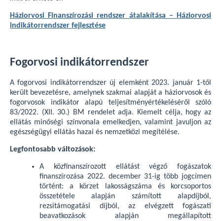
Háziorvosi Finanszírozási rendszer átalakítása – Háziorvosi
indikátorrendszer fejlesztése
Fogorvosi indikátorrendszer
A fogorvosi indikátorrendszer új elemként 2023. január 1-től
került bevezetésre, amelynek szakmai alapját a háziorvosok és
fogorvosok indikátor alapú teljesítményértékeléséről szóló
83/2022. (XII. 30.) BM rendelet adja. Kiemelt célja, hogy az
ellátás minőségi színvonala emelkedjen, valamint javuljon az
egészségügyi ellátás hazai és nemzetközi megítélése.
Legfontosabb változások:
A közfinanszírozott ellátást végző fogászatok
finanszírozása 2022. december 31-ig több jogcímen
történt: a körzet lakosságszáma és korcsoportos
összetétele alapján számított alapdíjból,
rezsitámogatási díjból, az elvégzett fogászati
beavatkozások alapján megállapított