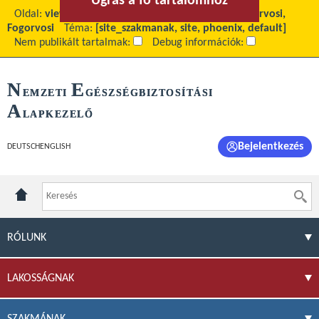
Ugrás a fő tartalomhoz
Ugrás a menühöz
Oldal:
view
Fő tartalom:
Indikátorrendszer - Háziorvosi,
Fogorvosi
Téma:
[site_szakmanak, site, phoenix, default]
Nem publikált tartalmak:
Debug információk:
N
E
EMZETI
GÉSZSÉGBIZTOSÍTÁSI
A
LAPKEZELŐ
Bejelentkezés
DEUTSCH
ENGLISH
RÓLUNK
LAKOSSÁGNAK
SZAKMÁNAK