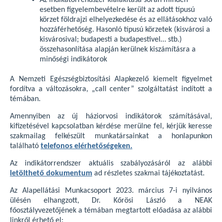
Az indikátorrendszer kialakítása során minden
esetben figyelembevételre került az adott típusú
körzet földrajzi elhelyezkedése és az ellátásokhoz való
hozzáférhetőség. Hasonló típusú körzetek (kisvárosi a
kisvárosival; budapesti a budapestivel… stb.)
összehasonlítása alapján kerülnek kiszámításra a
minőségi indikátorok
A Nemzeti Egészségbiztosítási Alapkezelő kiemelt figyelmet
fordítva a változásokra, „call center” szolgáltatást indított a
témában.
Amennyiben az új háziorvosi indikátorok számításával,
kifizetésével kapcsolatban kérdése merülne fel, kérjük keresse
szakmailag felkészült munkatársainkat a honlapunkon
található
telefonos elérhetőségeken.
Az indikátorrendszer aktuális szabályozásáról az alábbi
letölthető dokumentum
ad részletes szakmai tájékoztatást.
Az Alapellátási Munkacsoport 2023. március 7-i nyilvános
ülésén elhangzott, Dr. Kőrösi László a NEAK
főosztályvezetőjének a témában megtartott előadása az alábbi
linkről érhető el: