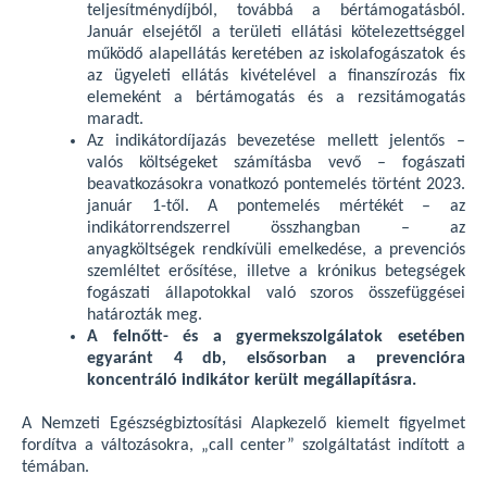
teljesítménydíjból, továbbá a bértámogatásból.
Január elsejétől a területi ellátási kötelezettséggel
működő alapellátás keretében az iskolafogászatok és
az ügyeleti ellátás kivételével a finanszírozás fix
elemeként a bértámogatás és a rezsitámogatás
maradt.
Az indikátordíjazás bevezetése mellett jelentős –
valós költségeket számításba vevő – fogászati
beavatkozásokra vonatkozó pontemelés történt 2023.
január 1-től. A pontemelés mértékét – az
indikátorrendszerrel összhangban – az
anyagköltségek rendkívüli emelkedése, a prevenciós
szemléltet erősítése, illetve a krónikus betegségek
fogászati állapotokkal való szoros összefüggései
határozták meg.
A felnőtt- és a gyermekszolgálatok esetében
egyaránt 4 db, elsősorban a prevencióra
koncentráló indikátor került megállapításra.
A Nemzeti Egészségbiztosítási Alapkezelő kiemelt figyelmet
fordítva a változásokra, „call center” szolgáltatást indított a
témában.