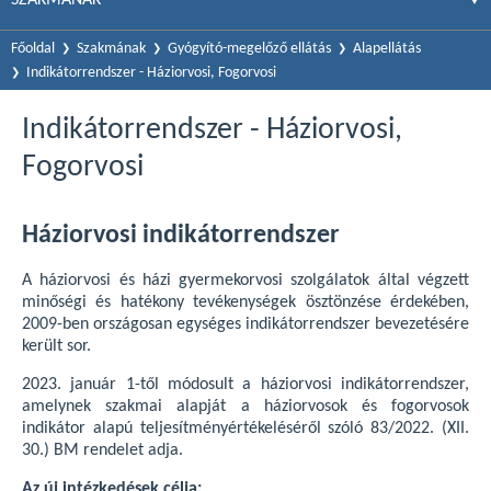
Főoldal
Szakmának
Gyógyító-megelőző ellátás
Alapellátás
Indikátorrendszer - Háziorvosi, Fogorvosi
Indikátorrendszer - Háziorvosi,
Fogorvosi
Háziorvosi indikátorrendszer
A háziorvosi és házi gyermekorvosi szolgálatok által végzett
minőségi és hatékony tevékenységek ösztönzése érdekében,
2009-ben országosan egységes indikátorrendszer bevezetésére
került sor.
2023. január 1-től módosult a háziorvosi indikátorrendszer,
amelynek szakmai alapját a háziorvosok és fogorvosok
indikátor alapú teljesítményértékeléséről szóló 83/2022. (XII.
30.) BM rendelet adja.
Az új intézkedések célja: