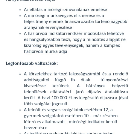
Az ellátás minőségi színvonalának emelése
A minőségi munkavégzés elismerése és a
teljesítmény elemek finanszírozásba történő nagyobb
arányának érvényesítése
A háziorvosi indikátorrendszer módosítása lehetővé
és hangsúlyosabbá teszi, hogy a minősítés alapját ne
kizárólag egyes tevékenységek, hanem a komplex
háziorvosi munka adja
Legfontosabb változások:
A körzetekhez tartozó lakosságszámtól és a rendelő
adottságaitól függő fix díjak túlnyomórészt
kivezetésre kerülnek. A hátrányos helyzetű
települések ellátásáért járó díjazás átalakításra
került. A havi 100.000 Ft-os kiegészítő díjazásra jóval
több szolgálat jogosult
A felnőtt és vegyes szolgálatok esetében 12, a
gyermek szolgálatok esetében 10 – már részben
létező és alkalmazott - minőségi indikátor került
bevezetésre