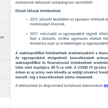
esetszámok változását oszlopdiagram szemlélteti.
Elmúlt időszak intézkedései:
2015. júliustól kezdődően az egynapos ellátások k
mentességet élveznek.
2017. márciustól az egynaposként végzett ellát
pek
fizet a biztosító, mintha ugyanazon ellátást tö
fenntartva ezzel az érdekeltséget az egynaposként
A szakmapolitikai intézkedések eredményeként a beava
Az egynaposként elvégezhető beavatkozások aránya
szakmapolitikai és finanszírozási intézkedések eredm
több mint duplájára, 80 %-ra nőtt. A COVID-19 járvány h
évben ez az arány nem követte az eddigi növekvő trend
maradt, míg a beavatkozások száma visszaesett.
A táblázatokat és diagramokat tartalmazó dokumentum
le