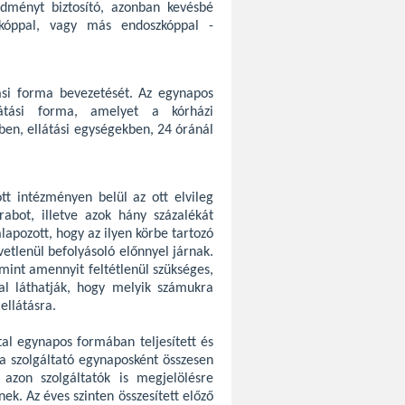
edményt biztosító, azonban kevésbé
szkóppal, vagy más endoszkóppal -
ási forma bevezetését. Az egynapos
llátási forma, amelyet a kórházi
ben, ellátási egységekben, 24 óránál
tt intézményen belül az ott elvileg
abot, illetve azok hány százalékát
apozott, hogy az ilyen körbe tartozó
etlenül befolyásoló előnnyel járnak.
mint amennyit feltétlenül szükséges,
l láthatják, hogy melyik számukra
ellátásra.
tal egynapos formában teljesített és
a szolgáltató egynaposként összesen
e azon szolgáltatók is megjelölésre
k. Az éves szinten összesített előző