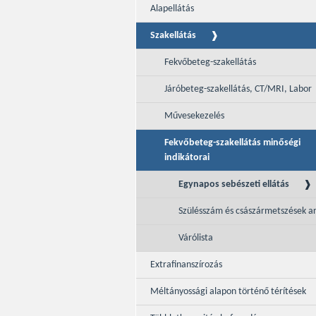
Alapellátás
Szakellátás
Fekvőbeteg-szakellátás
Járóbeteg-szakellátás, CT/MRI, Labor
Művesekezelés
Fekvőbeteg-szakellátás minőségi
indikátorai
Egynapos sebészeti ellátás
Szülésszám és császármetszések a
Várólista
Extrafinanszírozás
Méltányossági alapon történő térítések