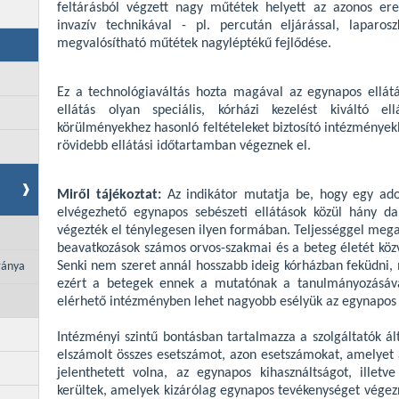
feltárásból végzett nagy műtétek helyett az azonos er
invazív technikával - pl. percután eljárással, laparo
megvalósítható műtétek nagyléptékű fejlődése.
Ez a technológiaváltás hozta magával az egynapos ellát
ellátás olyan speciális, kórházi kezelést kiváltó e
körülményekhez hasonló feltételeket biztosító intézmények
rövidebb ellátási időtartamban végeznek el.
Miről tájékoztat:
Az indikátor mutatja be, hogy egy ado
elvégezhető egynapos sebészeti ellátások közül hány dar
végezték el ténylegesen ilyen formában. Teljességgel megal
beavatkozások számos orvos-szakmai és a beteg életét közv
Senki nem szeret annál hosszabb ideig kórházban feküdni, 
ránya
ezért a betegek ennek a mutatónak a tanulmányozásáva
elérhető intézményben lehet nagyobb esélyük az egynapos 
Intézményi szintű bontásban tartalmazza a szolgáltatók ál
elszámolt összes esetszámot, azon esetszámokat, amelyet 
jelenthetett volna, az egynapos kihasználtságot, illetv
kerültek, amelyek kizárólag egynapos tevékenységet végezne