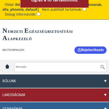
Ugrás a fő tartalomhoz
Ugrás a menühöz
Oldal:
list
Fő tartalom:
Archívum
Téma:
[site_szakmanak,
site, phoenix, default]
Nem publikált tartalmak:
Debug információk:
N
E
EMZETI
GÉSZSÉGBIZTOSÍTÁSI
A
LAPKEZELŐ
Bejelentkezés
DEUTSCH
ENGLISH
RÓLUNK
LAKOSSÁGNAK
SZAKMÁNAK