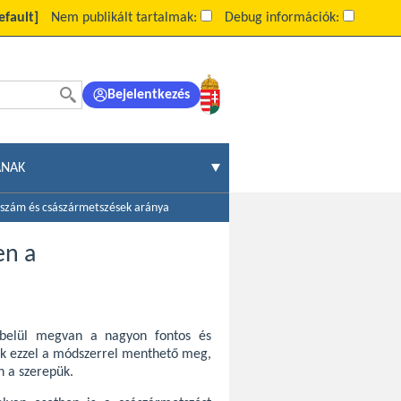
efault]
Nem publikált tartalmak:
Debug információk:
Bejelentkezés
ÁNAK
sszám és császármetszések aránya
en a
 belül megvan a nagyon fontos és
sak ezzel a módszerrel menthető meg,
n a szerepük.