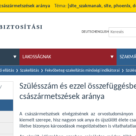
 császármetszések aránya
Téma:
[site_szakmanak, site, phoenix, d
BIZTOSÍTÁSI
DEUTSCH
ENGLISH
LAKOSSÁGNAK
SZAKM
 ellátás
Szakellátás
Fekvőbeteg-szakellátás minőségi indikátorai
Szülé
Szülésszám és ezzel összefüggésb
/
császármetszések aránya
A császármetszések elvégzésének az orvostudományon
kiemelt szerepe, hisz nagyon sok anya és újszülött élete c
illetve bizonyos károsodások megelőzésében is vitathatatla