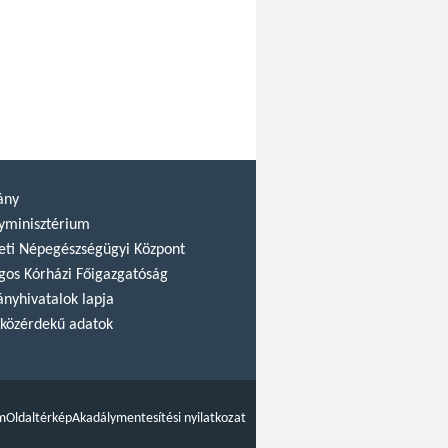
ány
yminisztérium
ti Népegészségügyi Központ
gos Kórházi Főigazgatóság
nyhivatalok lapja
közérdekű adatok
m
Oldaltérkép
Akadálymentesítési nyilatkozat