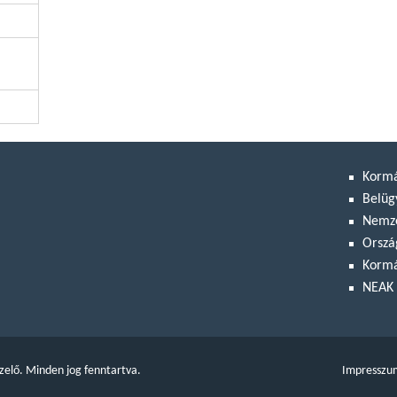
Korm
Belüg
Nemze
Orszá
Kormá
NEAK 
zelő. Minden jog fenntartva.
Impresszu