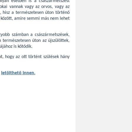
lyan esetben is a császármetszést
okai vannak vagy az orvos, vagy az
, hisz a természetesen úton történő
ke között, amire semmi más nem lehet
gyobb számban a császármetszések,
n természetesen úton az újszülöttek,
jához is kötődik.
t, hogy az ott történt szülések hány
m
letölthető innen.