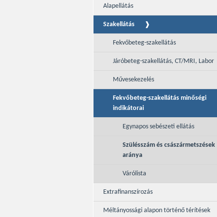
Alapellátás
Szakellátás
Fekvőbeteg-szakellátás
Járóbeteg-szakellátás, CT/MRI, Labor
Művesekezelés
Fekvőbeteg-szakellátás minőségi
indikátorai
Egynapos sebészeti ellátás
Szülésszám és császármetszések
aránya
Várólista
Extrafinanszírozás
Méltányossági alapon történő térítések