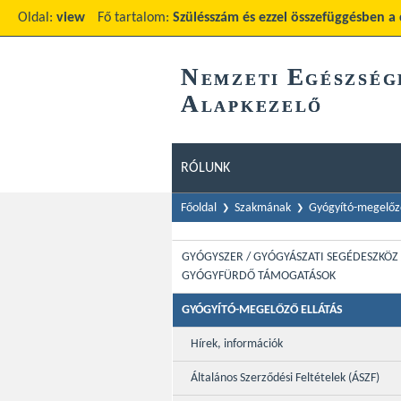
Oldal:
view
Fő tartalom:
Szülésszám és ezzel összefüggésben a
N
E
EMZETI
GÉSZSÉG
A
LAPKEZELŐ
RÓLUNK
Főoldal
Szakmának
Gyógyító-megelőző
GYÓGYSZER / GYÓGYÁSZATI SEGÉDESZKÖZ 
GYÓGYFÜRDŐ TÁMOGATÁSOK
GYÓGYÍTÓ-MEGELŐZŐ ELLÁTÁS
Hírek, információk
Általános Szerződési Feltételek (ÁSZF)