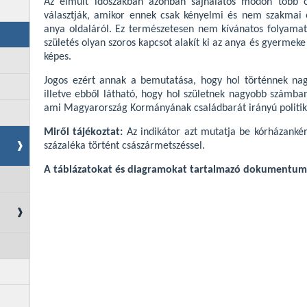
Az elmúlt időszakban azonban sajnálatos módon több o
választják, amikor ennek csak kényelmi és nem szakmai 
anya oldaláról. Ez természetesen nem kívánatos folyamat
születés olyan szoros kapcsot alakít ki az anya és gyerme
képes.
Jogos ezért annak a bemutatása, hogy hol történnek na
illetve ebből látható, hogy hol születnek nagyobb számba
ami Magyarország Kormányának családbarát irányú politiká
Miről tájékoztat:
Az indikátor azt mutatja be kórházankén
százaléka történt császármetszéssel.
A táblázatokat és diagramokat tartalmazó dokumentu