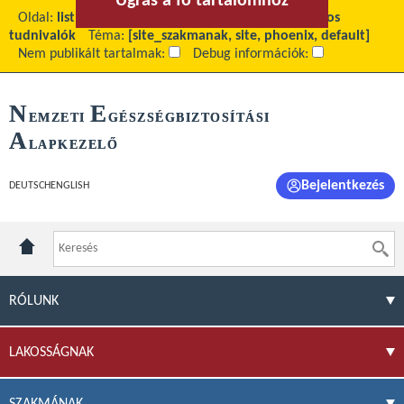
Ugrás a fő tartalomhoz
Ugrás a menühöz
Oldal:
list
Fő tartalom:
Alkalmazásokkal kapcsolatos
tudnivalók
Téma:
[site_szakmanak, site, phoenix, default]
Nem publikált tartalmak:
Debug információk:
N
E
EMZETI
GÉSZSÉGBIZTOSÍTÁSI
A
LAPKEZELŐ
Bejelentkezés
DEUTSCH
ENGLISH
RÓLUNK
LAKOSSÁGNAK
SZAKMÁNAK