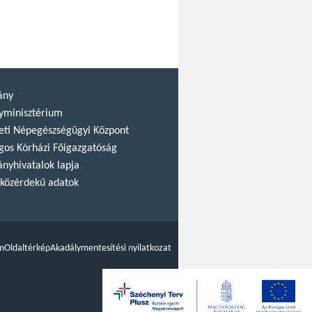
ány
yminisztérium
ti Népegészségügyi Központ
gos Kórházi Főigazgatóság
nyhivatalok lapja
közérdekű adatok
m
Oldaltérkép
Akadálymentesítési nyilatkozat