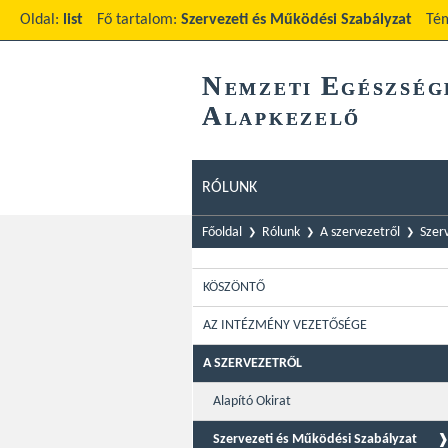
Oldal:
list
Fő tartalom:
Szervezeti és Működési Szabályzat
Té
N
E
EMZETI
GÉSZSÉG
A
LAPKEZELŐ
RÓLUNK
Főoldal
Rólunk
A szervezetről
Szer
KÖSZÖNTŐ
AZ INTÉZMÉNY VEZETŐSÉGE
A SZERVEZETRŐL
Alapító Okirat
Szervezeti és Működési Szabályzat