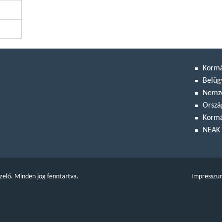
Korm
Belüg
Nemze
Orszá
Kormá
NEAK 
zelő. Minden jog fenntartva.
Impresszu