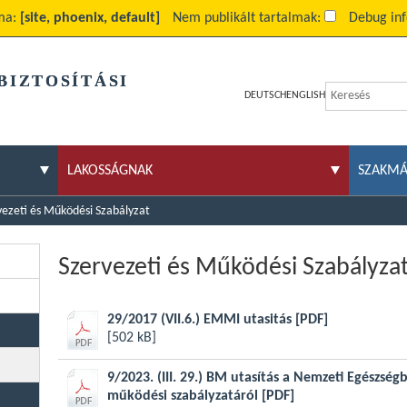
ma:
[site, phoenix, default]
Nem publikált tartalmak:
Debug in
BIZTOSÍTÁSI
DEUTSCH
ENGLISH
LAKOSSÁGNAK
SZAKM
vezeti és Működési Szabályzat
Szervezeti és Működési Szabályza
29/2017 (VII.6.) EMMI utasitás
[PDF]
[502 kB]
9/2023. (III. 29.) BM utasítás a Nemzeti Egészségb
működési szabályzatáról
[PDF]