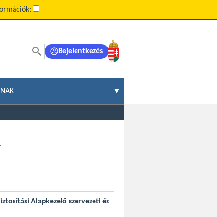
formációk:
Bejelentkezés
ÁNAK
t
iztosítási Alapkezelő szervezeti és