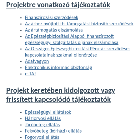
Projektre vonatkozó tájékoztatók
Finanszírozási szerződések
Az árhoz nyújtott tb. támogatást biztosító szerződések
Az ártámogatás elszámolása
Az Egészségbiztosítási Alapból finanszírozott
egészségügyi szolgáltatás díjának elszámolása
Az Országos Egészségbiztosítási Pénztár szerződéses
kapcsolatainak szakmai ellenőrzése
Adatvagyon
Elektronikus információbiztonság
e-TAJ
Projekt keretében kidolgozott vagy
frissített kapcsolódó tájékoztatók
Egészségügyi ellátások
Háziorvosi ellátás
Járóbeteg ellátás
Fekvőbeteg (kórházi) ellátás
Fogorvosi ellátás