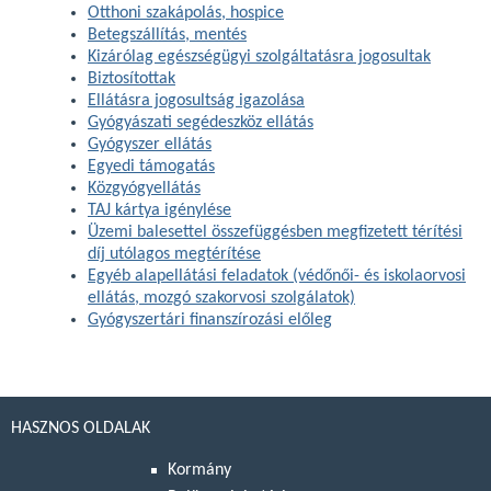
Otthoni szakápolás, hospice
Betegszállítás, mentés
Kizárólag egészségügyi szolgáltatásra jogosultak
Biztosítottak
Ellátásra jogosultság igazolása
Gyógyászati segédeszköz ellátás
Gyógyszer ellátás
Egyedi támogatás
Közgyógyellátás
TAJ kártya igénylése
Üzemi balesettel összefüggésben megfizetett térítési
díj utólagos megtérítése
Egyéb alapellátási feladatok (védőnői- és iskolaorvosi
ellátás, mozgó szakorvosi szolgálatok)
Gyógyszertári finanszírozási előleg
HASZNOS OLDALAK
Kormány