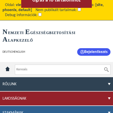
Ugrás a fő tartalomhoz
Ugrás a menühöz
Oldal:
view
Fő tartalom:
EKOP-2.3.7 projekt
Téma:
[site,
phoenix, default]
Nem publikált tartalmak:
Debug információk:
N
E
EMZETI
GÉSZSÉGBIZTOSÍTÁSI
A
LAPKEZELŐ
Bejelentkezés
DEUTSCH
ENGLISH
RÓLUNK
LAKOSSÁGNAK
SZAKMÁNAK