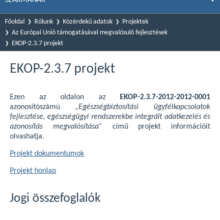
Főoldal
Rólunk
Közérdekű adatok
Projektek
Az Európai Unió támogatásával megvalósuló fejlesztések
EKOP-2.3.7 projekt
EKOP-2.3.7 projekt
Ezen az oldalon az
EKOP-2.3.7-2012-2012-0001
azonosítószámú
„Egészségbiztosítási ügyfélkapcsolatok
fejlesztése, egészségügyi rendszerekbe integrált adatkezelés és
azonosítás megvalósítása”
című projekt információit
olvashatja.
Projekt dokumentumok
Projekt honlap
Jogi összefoglalók