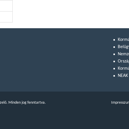
Korm
Belüg
Nemze
Orszá
Kormá
NEAK 
zelő. Minden jog fenntartva.
Impresszu