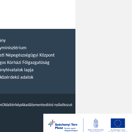
ány
yminisztérium
ti Népegészségügyi Központ
gos Kórházi Főigazgatóság
nyhivatalok lapja
közérdekű adatok
m
Oldaltérkép
Akadálymentesítési nyilatkozat