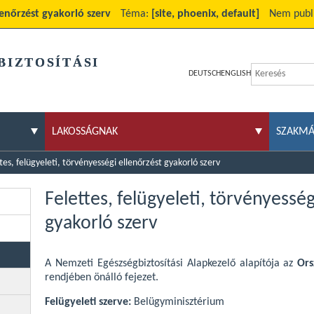
llenőrzést gyakorló szerv
Téma:
[site, phoenix, default]
Nem publi
BIZTOSÍTÁSI
DEUTSCH
ENGLISH
LAKOSSÁGNAK
SZAKM
tes, felügyeleti, törvényességi ellenőrzést gyakorló szerv
Felettes, felügyeleti, törvényesség
gyakorló szerv
A Nemzeti Egészségbiztosítási Alapkezelő alapítója az
Ors
rendjében önálló fejezet.
Felügyeleti szerve:
Belügyminisztérium