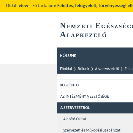
Oldal:
view
Fő tartalom:
Felettes, felügyeleti, törvényességi e
N
E
EMZETI
GÉSZSÉG
A
LAPKEZELŐ
RÓLUNK
Főoldal
Rólunk
A szervezetről
Felet
KÖSZÖNTŐ
AZ INTÉZMÉNY VEZETŐSÉGE
A SZERVEZETRŐL
Alapító Okirat
Szervezeti és Működési Szabályzat