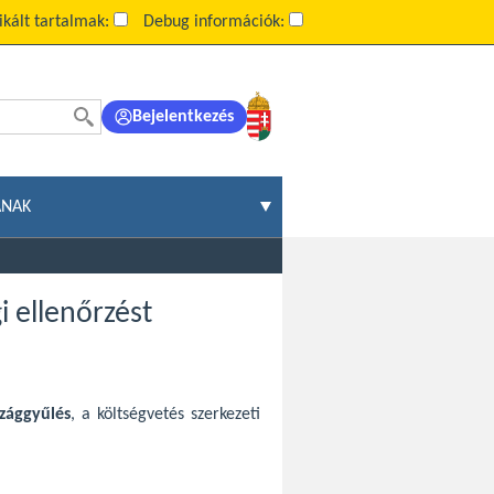
kált tartalmak:
Debug információk:
Bejelentkezés
ÁNAK
i ellenőrzést
zággyűlés
, a költségvetés szerkezeti