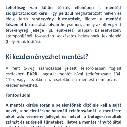
Lehetőség van külön térítés ellenében is mentési
szolgáltatásokat kérni, így például
meghatározott helyen és
ideig tartó
rendezvény biztosítását,
illetve a
mentési
készenlét biztosítását olyan helyszínen,
amely az ott végzett
tevékenység jellege (pl. építkezés) alapján balesetveszély
szempontjából fokozottan kockázatos helyszínnek tekintendő
(helyszínbiztosítás).
Ki kezdeményezhet mentést?
A fent 1-7-ig számozással jelzett felsorolásban foglalt
esetekben
BÁRKI
jogosult mentőt hívni (telefonszám: 104,
112), vagyis ezekben az esetekben a mentést nem orvos is
kezdeményezheti.
Fontos tudni:
A mentés kérése során a bejelentőnek közölnie kell a saját
nevét, a bejelentéskor használt telefonszámát, a mentésre
okot adó esemény jellegét és helyét, a betegek/sérültek
számát és az észlelt tüneteket, illetve a mentésirányító által