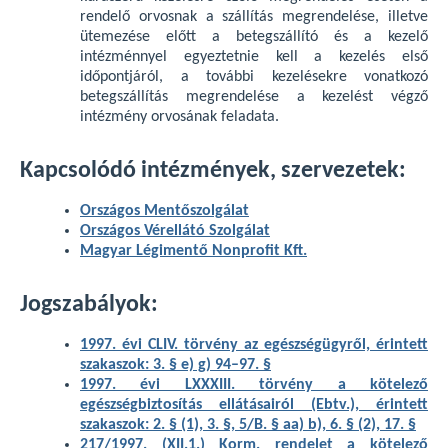
rendelő orvosnak a szállítás megrendelése, illetve
ütemezése előtt a betegszállító és a kezelő
intézménnyel egyeztetnie kell a kezelés első
időpontjáról, a további kezelésekre vonatkozó
betegszállítás megrendelése a kezelést végző
intézmény orvosának feladata.
Kapcsolódó intézmények, szervezetek:
Országos Mentőszolgálat
Országos Vérellátó Szolgálat
Magyar Légimentő Nonprofit Kft.
Jogszabályok:
1997. évi CLIV. törvény az egészségügyről, érintett
szakaszok: 3. § e) g) 94–97. §
1997. évi LXXXIII. törvény a kötelező
egészségbiztosítás ellátásairól (Ebtv.), érintett
szakaszok: 2. § (1), 3. §, 5/B. § aa) b), 6. § (2), 17. §
217/1997. (XII.1.) Korm. rendelet a kötelező