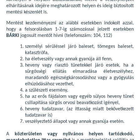
elhárításának idejére meghatározott helyen és ideig biztosított
mentési készenlét is.
Mentést kezdeményezni az alábbi esetekben indokolt azzal,
hogy a felsorolásban 1-7-ig számozással jelzett esetekben
BÁRKI
jogosult mentőt hívni (telefonszám: 104, 112)
személyi sérüléssel járó baleset, tömeges baleset,
katasztrófa,
ha életveszély vagy annak gyanúja áll fenn,
heveny vagy riasztó tünetekkel járó esetek, ha a
sürgősségi ellátás elmaradása életveszélyhez,
maradandó egészségkárosodáshoz vagy a gyógyulás
elhúzódásához vezethet,
a szülészeti esemény,
ha az erős fájdalom vagy egyéb súlyos heveny tünet
csillapítása sürgős orvosi beavatkozást igényel,
heveny tudatzavar, (az ittasság miatt bekövetkezett
tudatzavar is)
veszélyeztető állapot vagy annak gyanúja esetén.
A
közterületen vagy nyilvános helyen tartózkodó,