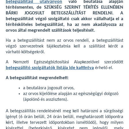
betegszállítási utalványon
való beutalása alapján
térítésmentes, de SZÜKSÉG SZERINT TÉRÍTÉS ELLENÉBEN
BÁRKI JOGOSULT BETEGSZÁLLÍTÁST RENDELNI. A
betegszállítást végző szolgáltató csak akkor vállalhatja el a
térítésköteles betegszállítást, ha az nem akadályozza az
orvos által megrendelt szállítások teljesítését.
Ha a betegszállítást nem az orvos rendeli, a betegszállítást
végző szervezetnek tájékoztatnia kell a szállítást kérőt a
várható költségekről.
A Nemzeti Egészségbiztosítási Alapkezelővel szerződött
betegszállító szolgáltatók listája ide kattintva
érhető el.
A betegszállítást megrendelheti:
a beutalásra jogosult orvos,
az orvos kijelölése alapján az egészségügyi dolgozó
(ápolónő és asszisztens).
A betegszállítás rendelésénél meg kell határozni a sürgősségi
igényt (6 órán belüli, 24 órán belüli, meghatározott időpontra
kért, illetve tervezett időpontokban ismétlődő), hogy milyen
kísérettel (betegkísérő, kíséretet nem igénylő), mely