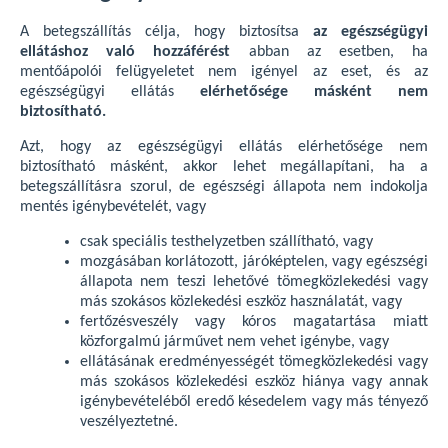
A betegszállítás célja, hogy biztosítsa
az egészségügyi
ellátáshoz való hozzáférést
abban az esetben, ha
mentőápolói felügyeletet nem igényel az eset, és az
egészségügyi ellátás
elérhetősége másként nem
biztosítható.
Azt, hogy az egészségügyi ellátás elérhetősége nem
biztosítható másként, akkor lehet megállapítani, ha a
betegszállításra szorul, de egészségi állapota nem indokolja
mentés igénybevételét, vagy
csak speciális testhelyzetben szállítható, vagy
mozgásában korlátozott, járóképtelen, vagy egészségi
állapota nem teszi lehetővé tömegközlekedési vagy
más szokásos közlekedési eszköz használatát, vagy
fertőzésveszély vagy kóros magatartása miatt
közforgalmú járművet nem vehet igénybe, vagy
ellátásának eredményességét tömegközlekedési vagy
más szokásos közlekedési eszköz hiánya vagy annak
igénybevételéből eredő késedelem vagy más tényező
veszélyeztetné.