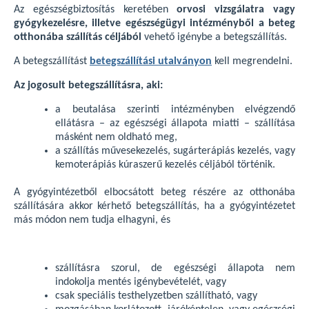
Az egészségbiztosítás keretében
orvosi vizsgálatra vagy
gyógykezelésre, illetve egészségügyi intézményből a beteg
otthonába szállítás céljából
vehető igénybe a betegszállítás.
A betegszállítást
betegszállítási utalványon
kell megrendelni.
Az jogosult betegszállításra, aki:
a beutalása szerinti intézményben elvégzendő
ellátásra – az egészségi állapota miatti – szállítása
másként nem oldható meg,
a szállítás művesekezelés, sugárterápiás kezelés, vagy
kemoterápiás kúraszerű kezelés céljából történik.
A gyógyintézetből elbocsátott beteg részére az otthonába
szállítására akkor kérhető betegszállítás, ha a gyógyintézetet
más módon nem tudja elhagyni, és
szállításra szorul, de egészségi állapota nem
indokolja mentés igénybevételét, vagy
csak speciális testhelyzetben szállítható, vagy