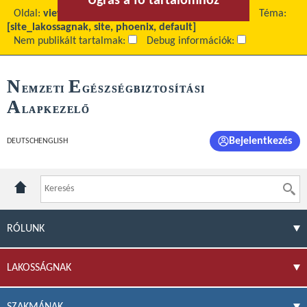
Ugrás a fő tartalomhoz
Ugrás a menühöz
Oldal:
view
Fő tartalom:
Okirati bizonyítási eljárás
Téma:
[site_lakossagnak, site, phoenix, default]
Nem publikált tartalmak:
Debug információk:
N
E
EMZETI
GÉSZSÉGBIZTOSÍTÁSI
A
LAPKEZELŐ
Bejelentkezés
DEUTSCH
ENGLISH
RÓLUNK
LAKOSSÁGNAK
SZAKMÁNAK