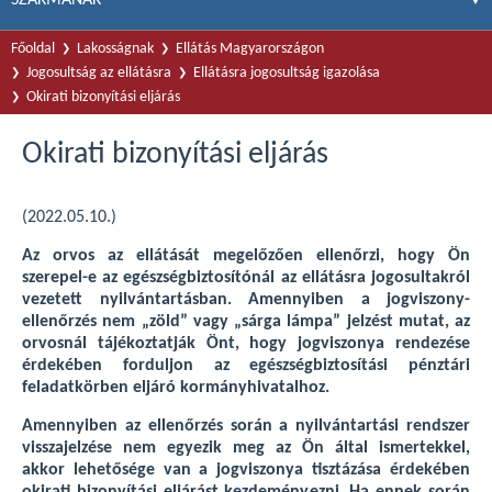
Főoldal
Lakosságnak
Ellátás Magyarországon
Jogosultság az ellátásra
Ellátásra jogosultság igazolása
Okirati bizonyítási eljárás
Okirati bizonyítási eljárás
(2022.05.10.)
Az orvos az ellátását megelőzően ellenőrzi, hogy Ön
szerepel-e az egészségbiztosítónál az ellátásra jogosultakról
vezetett nyilvántartásban. Amennyiben a jogviszony-
ellenőrzés nem „zöld” vagy „sárga lámpa” jelzést mutat, az
orvosnál tájékoztatják Önt, hogy jogviszonya rendezése
érdekében forduljon az egészségbiztosítási pénztári
feladatkörben eljáró kormányhivatalhoz.
Amennyiben az ellenőrzés során a nyilvántartási rendszer
visszajelzése nem egyezik meg az Ön által ismertekkel,
akkor lehetősége van a jogviszonya tisztázása érdekében