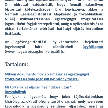
okirati bizonyítási eljárást kezdeményezni. Ha ennek során
Ön okirattal valószínűsíti, hogy fennáll valamilyen
biztosítási kötelezettséggel járó jogviszonya, akkor a
Nemzeti Egészségbiztosítási Alapkezelő (a továbbiakban:
NEAK) nyilvántartásában egészségügyi szolgáltatásra
jogosultként fogjuk szerepeltetni, amíg a nyilvántartás és az
okirat tartalmának eltérését hatósági eljárás keretében
tisztázzák.
Az egészségbiztosítási nyilvántartásba bejelentett
jogviszonyát bárki ellenőrizheti
ügyfélkapun
(www.magyarorszag.hu) keresztül is.
Tartalom:
Milyen dokumentumok alkalmasak az egészségügyi
szolgáltatásra való jogosultság bizonyítására?
Mi történik az eljárás megindítása után?
Jogszabályok
Felhívjuk a figyelmét, hogy jelen tájékoztatónkban
kizárólag az okirati bizonyításról olvashat, mely szervesen
kapcsolódik a jogviszony rendezési eljáráshoz, ezért az