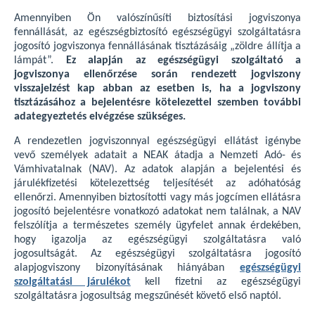
Amennyiben Ön valószínűsíti biztosítási jogviszonya
fennállását, az egészségbiztosító egészségügyi szolgáltatásra
jogosító jogviszonya fennállásának tisztázásáig „zöldre állítja a
lámpát”.
Ez alapján az egészségügyi szolgáltató a
jogviszonya ellenőrzése során rendezett jogviszony
visszajelzést kap abban az esetben is, ha a jogviszony
tisztázásához a bejelentésre kötelezettel szemben további
adategyeztetés elvégzése szükséges.
A rendezetlen jogviszonnyal egészségügyi ellátást igénybe
vevő személyek adatait a NEAK átadja a Nemzeti Adó- és
Vámhivatalnak (NAV). Az adatok alapján a bejelentési és
járulékfizetési kötelezettség teljesítését az adóhatóság
ellenőrzi. Amennyiben biztosítotti vagy más jogcímen ellátásra
jogosító bejelentésre vonatkozó adatokat nem találnak, a NAV
felszólítja a természetes személy ügyfelet annak érdekében,
hogy igazolja az egészségügyi szolgáltatásra való
jogosultságát. Az egészségügyi szolgáltatásra jogosító
alapjogviszony bizonyításának hiányában
egészségügyi
szolgáltatási járulékot
kell fizetni az egészségügyi
szolgáltatásra jogosultság megszűnését követő első naptól.