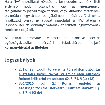
Ha a NAV felszólítását követően a természetes személy hitelt
érdemlő módon bizonyítja, hogy az egészségügyi
szolgáltatásra jogosultsága fennáll, vagy külföldön tartózkodik
oly módon, hogy tb szempontjából nem minősül
belf
öldinek
, a
hivatkozott okirat, nyilatkozat másolatát a NAV átadja a
lakóhely szerinti kormányhivatalnak az érintett jogviszonyának
rendezése céljából.
Az okirati bizonyítási eljárásra a lakóhelye szerinti
egészségbiztosítási pénztári feladatkörben eljáró
kormányhivatal az illetékes.
Jogszabályok
2019. évi CXXII. törvény a társadalombiztosítás
ellátásaira jogosultakról, valamint ezen ellátások
fedezetéről; érintett szakasz: 69. §, 71. § (1)-(12)
386/2016. (XII. 2.) Korm. rendelet az
egészségbiztosítási szervekről; érintett szakasz: 1.§,
4. § 7. § (5) de)