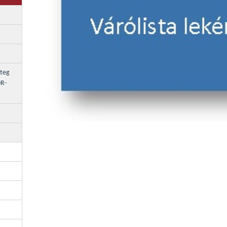
eteg
OR-