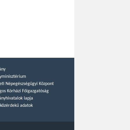
ány
yminisztérium
ti Népegészségügyi Központ
gos Kórházi Főigazgatóság
nyhivatalok lapja
közérdekű adatok