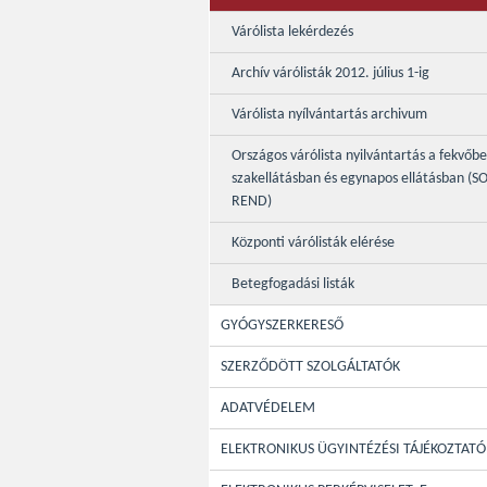
Várólista lekérdezés
Archív várólisták 2012. július 1-ig
Várólista nyílvántartás archivum
Országos várólista nyilvántartás a fekvőb
szakellátásban és egynapos ellátásban (S
REND)
Központi várólisták elérése
Betegfogadási listák
GYÓGYSZERKERESŐ
SZERZŐDÖTT SZOLGÁLTATÓK
ADATVÉDELEM
ELEKTRONIKUS ÜGYINTÉZÉSI TÁJÉKOZTATÓ