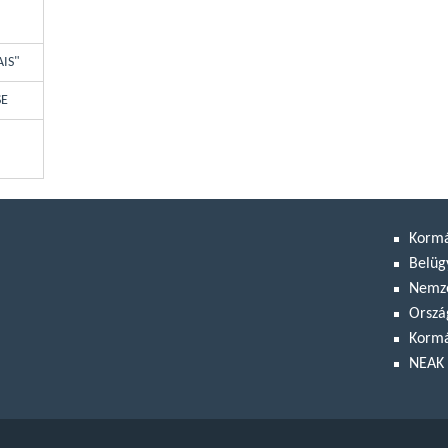
AIS"
SE
Korm
Belüg
Nemze
Orszá
Kormá
NEAK 