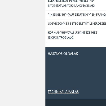
ELEKTRONIKUS PERKÉPVISELET- E-
NYOMTATVÁNYOK (LAKOSSÁGNAK)
"IN ENGLISH"-"AUF DEUTSCH"-"EN FRANC
JOGVISZONY ÉS BETEGÉLETÚT LEKÉRDEZÉ
KORMÁNYHIVATALI ÜGYINTÉZÉSHEZ
IDŐPONTFOGLALÓ
HASZNOS OLDALAK
TECHNIKAI AJÁNLÁS