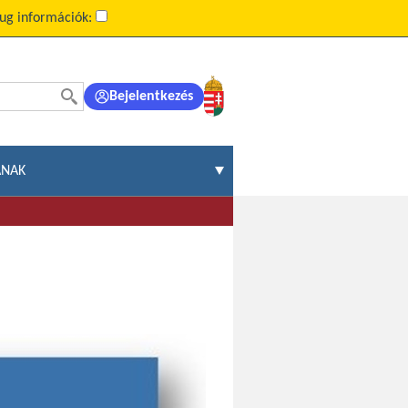
ug információk:
Bejelentkezés
ÁNAK