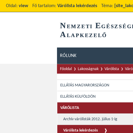
Oldal:
view
Fő tartalom:
Várólista lekérdezés
Téma:
[site_lak
N
E
EMZETI
GÉSZSÉG
A
LAPKEZELŐ
RÓLUNK
Főoldal
Lakosságnak
Várólista
Váró
ELLÁTÁS MAGYARORSZÁGON
ELLÁTÁS KÜLFÖLDÖN
VÁRÓLISTA
Archív várólisták 2012. július 1-ig
Várólista lekérdezés