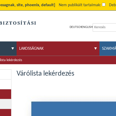
ossagnak, site, phoenix, default]
Nem publikált tartalmak:
Deb
BIZTOSÍTÁSI
DEUTSCH
ENGLISH
LAKOSSÁGNAK
SZAKM
lista lekérdezés
Várólista lekérdezés