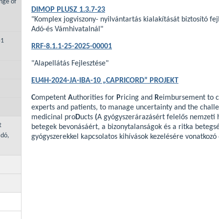
nge of
DIMOP PLUSZ 1.3.7-23
"Komplex jogviszony- nyilvántartás kialakítását biztosító f
Adó-és Vámhivatalnál"
51
RRF-8.1.1-25-2025-00001
"Alapellátás Fejlesztése"
EU4H-2024-JA-IBA-10 „CAPRICORD” PROJEKT
C
ompetent
A
uthorities for
P
ricing and
R
eimbursement to 
experts and patients, to manage uncertainty and the chall
medicinal pro
D
ucts
(
A gyógyszerárazásért felelős nemzeti 
t
betegek bevonásáért, a bizonytalanságok és a ritka betegs
adó,
gyógyszerekkel kapcsolatos kihívások kezelésére vonatkoz