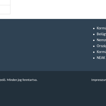
Korm
Belüg
Nemze
Orszá
Kormá
NEAK 
zelő. Minden jog fenntartva.
Impresszu