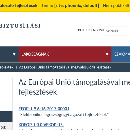
lósuló fejlesztések
Téma:
[site, phoenix, default]
Nem publikált
BIZTOSÍTÁSI
DEUTSCH
ENGLISH
LAKOSSÁGNAK
SZAKM
rojektek
Az Európai Unió támogatásával megvalósuló fejlesztések
Az Európai Unió támogatásával m
fejlesztések
EFOP-1.9.6-16-2017-00001
"Elektronikus egészségügyi ágazati fejlesztések"
KÖFOP 1.0.0-VEKOP-15.
atok