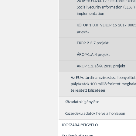
2016-HU-IA-0012 Electronic Excha
Social Security Information (EESSI)
implementation
KÖFOP-1.0.0- VEKOP-15-2017-000
projekt
EKOP-2.3.7 projekt
ÁROP-1.A.4 projekt
ÁROP-1.2.18/A-2013 projekt
Az EU-s társfinanszírozással bonyolítot
pályázatok 100 millió forintot meghal
teljesített kifizetései
Közadatok igénylése
Közérdekű adatok helye a honlapon
JOGSZABÁLYFIGYELŐ