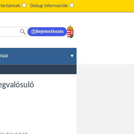
 tartalmak:
Debug információk:
Bejelentkezés
ÁNAK
egvalósuló