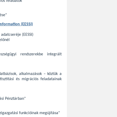
iós feladatok"
ése"
Information (EESSI)
 adatcseréje (EESSI)
előnél
gészségügyi rendszerekbe integrált
datbázisok, alkalmazások – köztük a
tisztítási és migrációs feladatainak
ási Pénztárban"
özigazgatási funkcióinak megújítása"