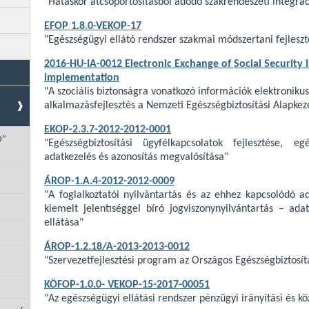
"Hatáskör átcsoportosításból adódó szakrendészeti integrác
EFOP 1.8.0-VEKOP-17
"Egészségügyi ellátó rendszer szakmai módszertani fejleszt
2016-HU-IA-0012 Electronic Exchange of Social Security 
implementation
"A szociális biztonságra vonatkozó információk elektronikus
alkalmazásfejlesztés a Nemzeti Egészségbiztosítási Alapkez
EKOP-2.3.7-2012-2012-0001
D”
"Egészségbiztosítási ügyfélkapcsolatok fejlesztése, e
adatkezelés és azonosítás megvalósítása"
ÁROP-1.A.4-2012-2012-0009
"A foglalkoztatói nyilvántartás és az ehhez kapcsolódó a
kiemelt jelentıséggel bíró jogviszonynyilvántartás – adat
ellátása"
ÁROP-1.2.18/A-2013-2013-0012
"Szervezetfejlesztési program az Országos Egészségbiztosít
KÖFOP-1.0.0- VEKOP-15-2017-00051
"Az egészségügyi ellátási rendszer pénzügyi irányítási és k