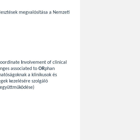
ejlesztések megvalósítása a Nemzeti
coordinate
I
nvolvement of clinical
enges associated to
OR
phan
hatóságoknak a klinikusok és
égek kezelésére szolgáló
ó együttműködése)