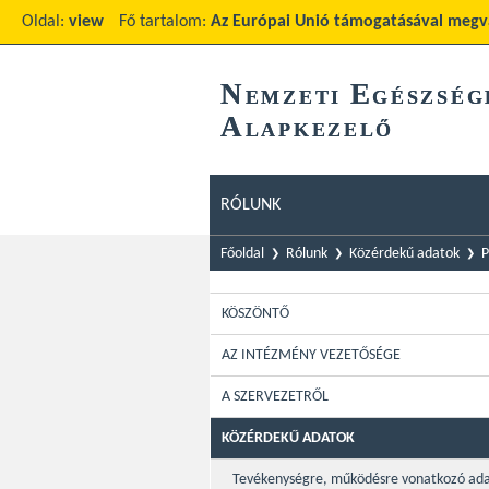
Oldal:
view
Fő tartalom:
Az Európai Unió támogatásával megva
N
E
EMZETI
GÉSZSÉG
A
LAPKEZELŐ
RÓLUNK
Főoldal
Rólunk
Közérdekű adatok
P
KÖSZÖNTŐ
AZ INTÉZMÉNY VEZETŐSÉGE
A SZERVEZETRŐL
KÖZÉRDEKŰ ADATOK
Tevékenységre, működésre vonatkozó ad