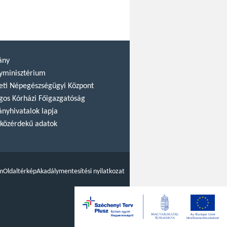
ány
yminisztérium
ti Népegészségügyi Központ
gos Kórházi Főigazgatóság
nyhivatalok lapja
közérdekű adatok
m
Oldaltérkép
Akadálymentesítési nyilatkozat