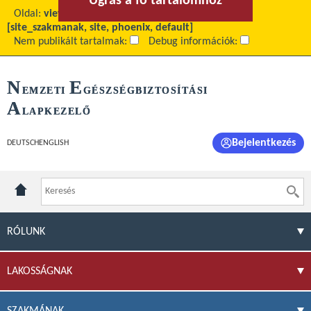
Ugrás a fő tartalomhoz
Ugrás a menühöz
Oldal:
view
Fő tartalom:
Ellenőrzések
Téma:
[site_szakmanak, site, phoenix, default]
Nem publikált tartalmak:
Debug információk:
N
E
EMZETI
GÉSZSÉGBIZTOSÍTÁSI
A
LAPKEZELŐ
Bejelentkezés
DEUTSCH
ENGLISH
RÓLUNK
LAKOSSÁGNAK
SZAKMÁNAK