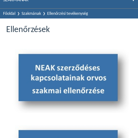
Főoldal
Szakmának
Ellenőrzési tevékenység
Ellenőrzések