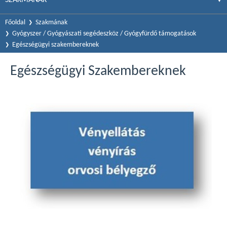
Főoldal
Szakmának
Gyógyszer / Gyógyászati segédeszköz / Gyógyfürdő támogatások
Egészségügyi szakembereknek
Egészségügyi Szakembereknek