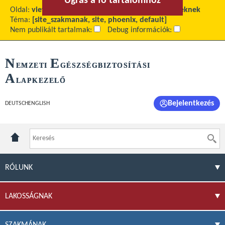
Ugrás a fő tartalomhoz
Ugrás a menühöz
Oldal:
view
Fő tartalom:
Egészségügyi Szakembereknek
Téma:
[site_szakmanak, site, phoenix, default]
Nem publikált tartalmak:
Debug információk:
N
E
EMZETI
GÉSZSÉGBIZTOSÍTÁSI
A
LAPKEZELŐ
Bejelentkezés
DEUTSCH
ENGLISH
RÓLUNK
LAKOSSÁGNAK
SZAKMÁNAK