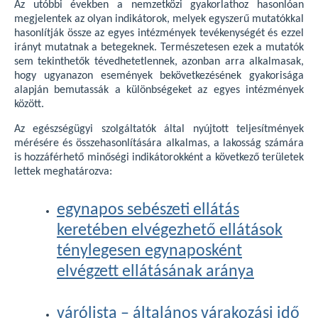
Az utóbbi években a nemzetközi gyakorlathoz hasonlóan
megjelentek az olyan indikátorok, melyek egyszerű mutatókkal
hasonlítják össze az egyes intézmények tevékenységét és ezzel
irányt mutatnak a betegeknek. Természetesen ezek a mutatók
sem tekinthetők tévedhetetlennek, azonban arra alkalmasak,
hogy ugyanazon események bekövetkezésének gyakorisága
alapján bemutassák a különbségeket az egyes intézmények
között.
Az egészségügyi szolgáltatók által nyújtott teljesítmények
mérésére és összehasonlítására alkalmas, a lakosság számára
is hozzáférhető minőségi indikátorokként a következő területek
lettek meghatározva:
egynapos sebészeti ellátás
keretében elvégezhető ellátások
ténylegesen egynaposként
elvégzett ellátásának aránya
várólista – általános várakozási idő