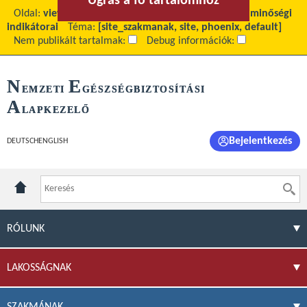
Ugrás a fő tartalomhoz
Ugrás a menühöz
Oldal:
view
Fő tartalom:
A fekvőbeteg-szakellátás minőségi
indikátorai
Téma:
[site_szakmanak, site, phoenix, default]
Nem publikált tartalmak:
Debug információk:
N
E
EMZETI
GÉSZSÉGBIZTOSÍTÁSI
A
LAPKEZELŐ
Bejelentkezés
DEUTSCH
ENGLISH
RÓLUNK
LAKOSSÁGNAK
SZAKMÁNAK