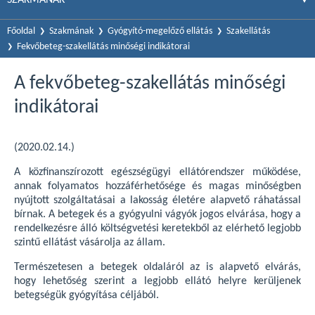
Főoldal
Szakmának
Gyógyító-megelőző ellátás
Szakellátás
Fekvőbeteg-szakellátás minőségi indikátorai
A fekvőbeteg-szakellátás minőségi
indikátorai
(2020.02.14.)
A közfinanszírozott egészségügyi ellátórendszer működése,
annak folyamatos hozzáférhetősége és magas minőségben
nyújtott szolgáltatásai a lakosság életére alapvető ráhatással
bírnak. A betegek és a gyógyulni vágyók jogos elvárása, hogy a
rendelkezésre álló költségvetési keretekből az elérhető legjobb
szintű ellátást vásárolja az állam.
Természetesen a betegek oldaláról az is alapvető elvárás,
hogy lehetőség szerint a legjobb ellátó helyre kerüljenek
betegségük gyógyítása céljából.