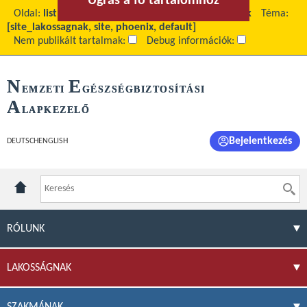
Ugrás a fő tartalomhoz
Ugrás a menühöz
Oldal:
list
Fő tartalom:
Letölthető dokumentumok
Téma:
[site_lakossagnak, site, phoenix, default]
Nem publikált tartalmak:
Debug információk:
N
E
EMZETI
GÉSZSÉGBIZTOSÍTÁSI
A
LAPKEZELŐ
Bejelentkezés
DEUTSCH
ENGLISH
RÓLUNK
LAKOSSÁGNAK
SZAKMÁNAK