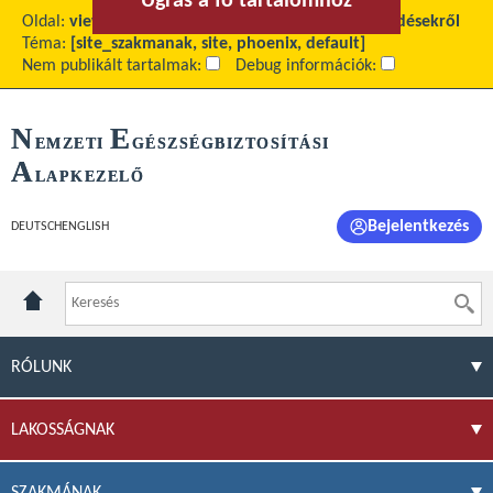
Ugrás a fő tartalomhoz
Ugrás a menühöz
Oldal:
view
Fő tartalom:
Tájékoztatás szakmai kérdésekről
Téma:
[site_szakmanak, site, phoenix, default]
Nem publikált tartalmak:
Debug információk:
N
E
EMZETI
GÉSZSÉGBIZTOSÍTÁSI
A
LAPKEZELŐ
Bejelentkezés
DEUTSCH
ENGLISH
RÓLUNK
LAKOSSÁGNAK
SZAKMÁNAK