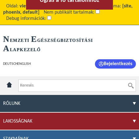
Ugrás a fő tartalomhoz
Ugrás a menühöz
Oldal:
view
Fő tartalom:
Jogszabályváltozások
Téma:
[site,
phoenix, default]
Nem publikált tartalmak:
Debug információk:
N
E
EMZETI
GÉSZSÉGBIZTOSÍTÁSI
A
LAPKEZELŐ
Bejelentkezés
DEUTSCH
ENGLISH
RÓLUNK
LAKOSSÁGNAK
SZAKMÁNAK