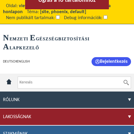
Ugrás a fő tartalomhoz
Ugrás a menühöz
Oldal:
view
Fő tartalom:
Közérdekű adatok helye a
honlapon
Téma:
[site, phoenix, default]
Nem publikált tartalmak:
Debug információk:
N
E
EMZETI
GÉSZSÉGBIZTOSÍTÁSI
A
LAPKEZELŐ
Bejelentkezés
DEUTSCH
ENGLISH
RÓLUNK
LAKOSSÁGNAK
SZAKMÁNAK