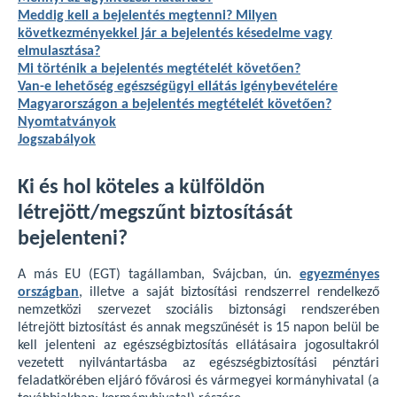
Meddig kell a bejelentés megtenni? Milyen
következményekkel jár a bejelentés késedelme vagy
elmulasztása?
Mi történik a bejelentés megtételét követően?
Van-e lehetőség egészségügyi ellátás igénybevételére
Magyarországon a bejelentés megtételét követően?
Nyomtatványok
Jogszabályok
Ki és hol köteles a külföldön
létrejött/megszűnt biztosítását
bejelenteni?
A más EU (EGT) tagállamban, Svájcban, ún.
egyezményes
országban
, illetve a saját biztosítási rendszerrel rendelkező
nemzetközi szervezet szociális biztonsági rendszerében
létrejött biztosítást és annak megszűnését is 15 napon belül be
kell jelenteni az egészségbiztosítás ellátásaira jogosultakról
vezetett nyilvántartásba az egészségbiztosítási pénztári
feladatkörében eljáró fővárosi és vármegyei kormányhivatal (a