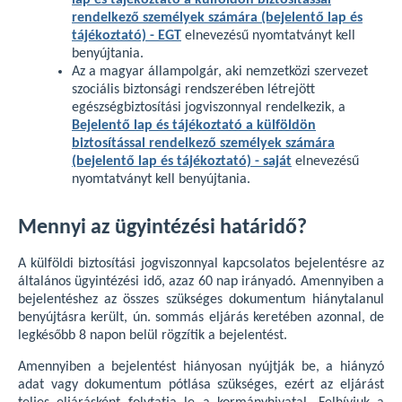
lap és tájékoztató a külföldön biztosítással
rendelkező személyek számára (bejelentő lap és
tájékoztató) - EGT
elnevezésű nyomtatványt kell
benyújtania.
Az a magyar állampolgár, aki nemzetközi szervezet
szociális biztonsági rendszerében létrejött
egészségbiztosítási jogviszonnyal rendelkezik, a
Bejelentő lap és tájékoztató a külföldön
biztosítással rendelkező személyek számára
(bejelentő lap és tájékoztató) - saját
elnevezésű
nyomtatványt kell benyújtania.
Mennyi az ügyintézési határidő?
A külföldi biztosítási jogviszonnyal kapcsolatos bejelentésre az
általános ügyintézési idő, azaz 60 nap irányadó. Amennyiben a
bejelentéshez az összes szükséges dokumentum hiánytalanul
benyújtásra került, ún. sommás eljárás keretében azonnal, de
legkésőbb 8 napon belül rögzítik a bejelentést.
Amennyiben a bejelentést hiányosan nyújtják be, a hiányzó
adat vagy dokumentum pótlása szükséges, ezért az eljárást