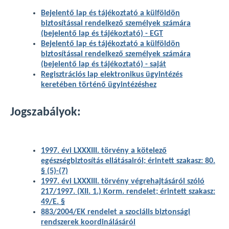
Bejelentő lap és tájékoztató a külföldön
biztosítással rendelkező személyek számára
(bejelentő lap és tájékoztató) - EGT
Bejelentő lap és tájékoztató a külföldön
biztosítással rendelkező személyek számára
(bejelentő lap és tájékoztató) - saját
Regisztrációs lap elektronikus ügyintézés
keretében történő ügyintézéshez
Jogszabályok:
1997. évi LXXXIII. törvény a kötelező
egészségbiztosítás ellátásairól; érintett szakasz: 80.
§ (5)-(7)
1997. évi LXXXIII. törvény végrehajtásáról szóló
217/1997. (XII. 1.) Korm. rendelet; érintett szakasz:
49/E. §
883/2004/EK rendelet a szociális biztonsági
rendszerek koordinálásáról