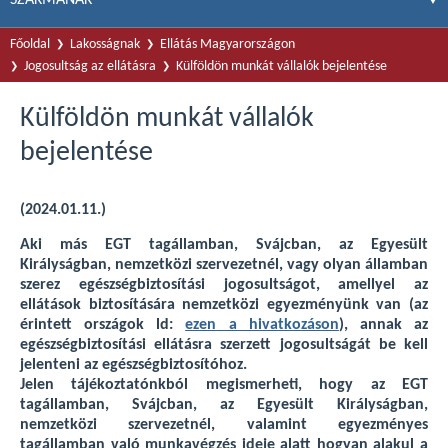
Főoldal
Lakosságnak
Ellátás Magyarországon
Jogosultság az ellátásra
Külföldön munkát vállalók bejelentése
Külföldön munkát vállalók
bejelentése
(2024.01.11.)
Aki más EGT tagállamban, Svájcban, az Egyesült
Királyságban, nemzetközi szervezetnél, vagy olyan államban
szerez egészségbiztosítási jogosultságot, amellyel az
ellátások biztosítására nemzetközi egyezményünk van (az
érintett országok ld:
ezen a hivatkozáson
), annak az
egészségbiztosítási ellátásra szerzett jogosultságát be kell
jelenteni az egészségbiztosítóhoz.
Jelen tájékoztatónkból megismerheti, hogy az EGT
tagállamban, Svájcban, az Egyesült Királyságban,
nemzetközi szervezetnél, valamint egyezményes
tagállamban való munkavégzés ideje alatt hogyan alakul a