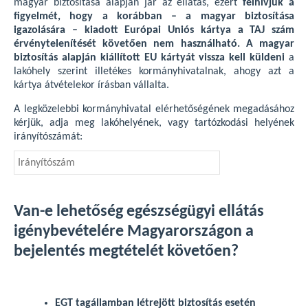
magyar biztosítása alapján jár az ellátás, ezért
felhívjuk a
figyelmét, hogy a korábban – a magyar biztosítása
igazolására – kiadott Európai Uniós kártya a TAJ szám
érvénytelenítését követően nem használható. A magyar
biztosítás alapján kiállított EU kártyát vissza kell küldeni
a
lakóhely szerint illetékes kormányhivatalnak, ahogy azt a
kártya átvételekor írásban vállalta.
A legközelebbi kormányhivatal elérhetőségének megadásához
kérjük, adja meg lakóhelyének, vagy tartózkodási helyének
irányítószámát:
Van-e lehetőség egészségügyi ellátás
igénybevételére Magyarországon a
bejelentés megtételét követően?
EGT tagállamban létrejött biztosítás esetén