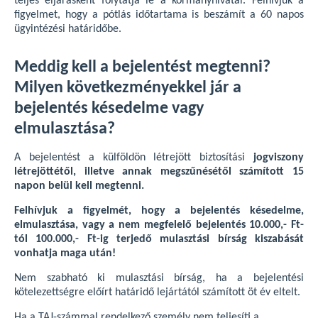
teljes eljárásként folytatja le a kormányhivatal. Felhívjuk a
figyelmet, hogy a pótlás időtartama is beszámít a 60 napos
ügyintézési határidőbe.
Meddig kell a bejelentést megtenni?
Milyen következményekkel jár a
bejelentés késedelme vagy
elmulasztása?
A bejelentést a külföldön létrejött biztosítási
jogviszony
létrejöttétől, illetve annak megszűnésétől számított 15
napon belül kell megtenni.
Felhívjuk a figyelmét, hogy a bejelentés késedelme,
elmulasztása, vagy a nem megfelelő bejelentés 10.000,- Ft-
tól 100.000,- Ft-ig terjedő mulasztási bírság kiszabását
vonhatja maga után!
Nem szabható ki mulasztási bírság, ha a bejelentési
kötelezettségre előírt határidő lejártától számított öt év eltelt.
Ha a TAJ-számmal rendelkező személy nem teljesíti a