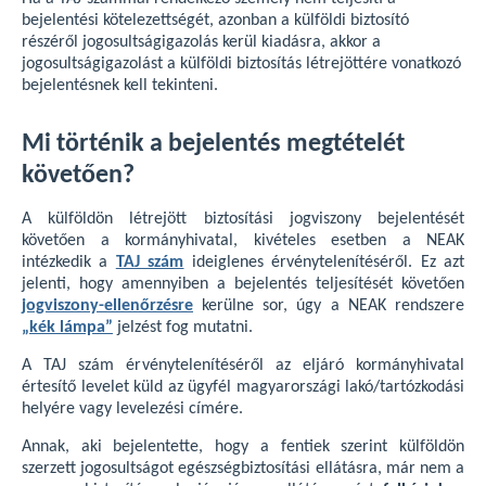
bejelentési kötelezettségét, azonban a külföldi biztosító
részéről jogosultságigazolás kerül kiadásra, akkor a
jogosultságigazolást a külföldi biztosítás létrejöttére vonatkozó
bejelentésnek kell tekinteni.
Mi történik a bejelentés megtételét
követően?
A külföldön létrejött biztosítási jogviszony bejelentését
követően a kormányhivatal, kivételes esetben a NEAK
intézkedik a
TAJ szám
ideiglenes érvénytelenítéséről. Ez azt
jelenti, hogy amennyiben a bejelentés teljesítését követően
jogviszony-ellenőrzésre
kerülne sor, úgy a NEAK rendszere
„kék lámpa”
jelzést fog mutatni.
A TAJ szám érvénytelenítéséről az eljáró kormányhivatal
értesítő levelet küld az ügyfél magyarországi lakó/tartózkodási
helyére vagy levelezési címére.
Annak, aki bejelentette, hogy a fentiek szerint külföldön
szerzett jogosultságot egészségbiztosítási ellátásra, már nem a