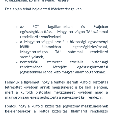
továbbiakban: kormányhivatal) részére.
Ez alapján tehát bejelentési kötelezettsége van:
az EGT tagállamokban és Svájcban
egészségbiztosítással, Magyarországon TAJ számmal
rendelkező személyeknek;
a Magyarországgal szociális biztonsági egyezményt
kötött államokban egészségbiztosítással,
Magyarországon TAJ számmal rendelkező
személyeknek,
nemzetközi szervezet szociális biztonsági
rendszerében létrejött egészségbiztosítási
jogviszonnyal rendelkező magyar állampolgároknak.
Felhívjuk a figyelmet, hogy a fentiek szerinti külföldi biztosítás
létrejöttét követően annak megszűnését is be kell jelenteni,
mert a külföldi biztosítás megszűnését követően majd a
magyarországi egészségbiztosítási jogviszonyt kell rendezni.
Fontos, hogy a külföldi biztosítási jogviszony
megszűnésének
bejelentésekor
a kettős biztosítás tilalmáról rendelkező