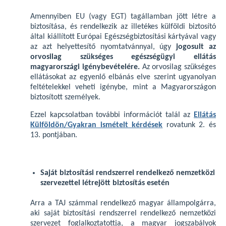
Amennyiben EU (vagy EGT) tagállamban jött létre a
biztosítása, és rendelkezik az illetékes külföldi biztosító
által kiállított Európai Egészségbiztosítási kártyával vagy
az azt helyettesítő nyomtatvánnyal, úgy
jogosult az
orvosilag szükséges egészségügyi ellátás
magyarországi igénybevételére.
Az orvosilag szükséges
ellátásokat az egyenlő elbánás elve szerint ugyanolyan
feltételekkel veheti igénybe, mint a Magyarországon
biztosított személyek.
Ezzel kapcsolatban további információt talál az
Ellátás
Külföldön/Gyakran ismételt kérdések
rovatunk 2. és
13. pontjában.
Saját biztosítási rendszerrel rendelkező nemzetközi
szervezettel létrejött biztosítás esetén
Arra a TAJ számmal rendelkező magyar állampolgárra,
aki saját biztosítási rendszerrel rendelkező nemzetközi
szervezet foglalkoztatottja, a magyar jogszabályok