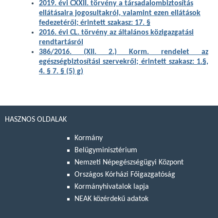
2019. évi CXXII. törvény a társadalombiztosítás
ellátásaira jogosultakról, valamint ezen ellátások
fedezetéről; érintett szakasz: 17. §
2016. évi CL. törvény az általános közigazgatási
rendtartásról
386/2016. (XII. 2.) Korm. rendelet az
egészségbiztosítási szervekről; érintett szakasz: 1.§,
4. § 7. § (5) g)
HASZNOS OLDALAK
Kormány
Belügyminisztérium
Nemzeti Népegészségügyi Központ
Országos Kórházi Főigazgatóság
Kormányhivatalok lapja
NEAK közérdekű adatok