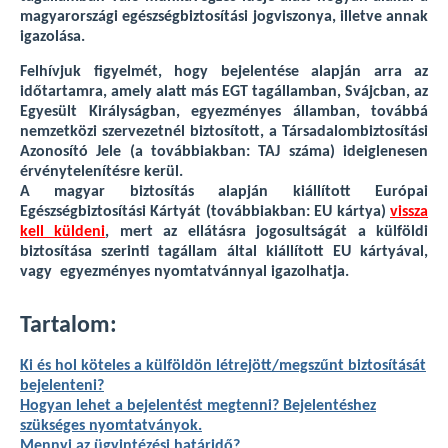
magyarországi egészségbiztosítási jogviszonya, illetve annak
igazolása.
Felhívjuk figyelmét, hogy bejelentése alapján arra az
időtartamra, amely alatt más EGT tagállamban, Svájcban, az
Egyesült Királyságban, egyezményes államban, továbbá
nemzetközi szervezetnél biztosított, a Társadalombiztosítási
Azonosító Jele (a továbbiakban: TAJ száma) ideiglenesen
érvénytelenítésre kerül.
A magyar biztosítás alapján kiállított Európai
Egészségbiztosítási Kártyát (továbbiakban: EU kártya)
vissza
kell küldeni
, mert az ellátásra jogosultságát a külföldi
biztosítása szerinti tagállam által kiállított EU kártyával,
vagy egyezményes nyomtatvánnyal igazolhatja.
Tartalom:
Ki és hol köteles a külföldön létrejött/megszűnt biztosítását
bejelenteni?
Hogyan lehet a bejelentést megtenni? Bejelentéshez
szükséges nyomtatványok.
Mennyi az ügyintézési határidő?