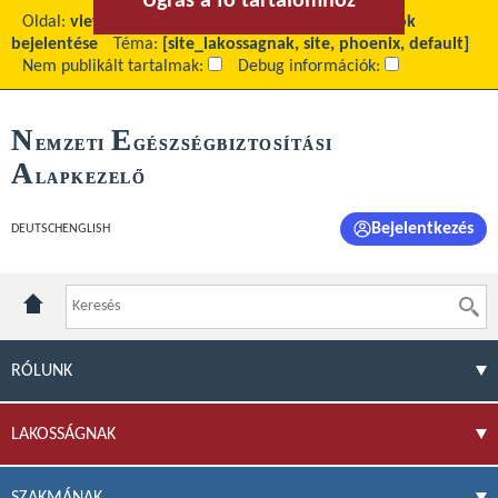
Ugrás a fő tartalomhoz
Ugrás a menühöz
Oldal:
view
Fő tartalom:
Külföldön munkát vállalók
bejelentése
Téma:
[site_lakossagnak, site, phoenix, default]
Nem publikált tartalmak:
Debug információk:
N
E
EMZETI
GÉSZSÉGBIZTOSÍTÁSI
A
LAPKEZELŐ
Bejelentkezés
DEUTSCH
ENGLISH
RÓLUNK
LAKOSSÁGNAK
SZAKMÁNAK