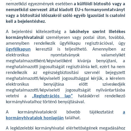
nemzetközi egyezmények esetében
a külföldi biztosító vagy a
nemzetközi szervezet által kiadott EU-s formanyomtatványt
vagy a biztosítási időszakról szóló egyéb igazolást is csatolni
kell a bejelentéshez.
A bejelentési kötelezettség a
lakóhelye szerint illetékes
kormányhivatalnál
személyesen vagy postai úton, továbbá,
amennyiben rendelkezik ügyfélkapu regisztrációval, úgy
ügyfélkapun
keresztül is teljesíthető. Amennyiben az
elektronikus nyomtatványok valamelyikét
meghatalmazottként/képviselőként kívánja benyújtani, a
meghatalmazotti jogosultságát regisztrálnia kell, ezért ha nem
rendelkezik az egészségbiztosítási szervnél bejegyzett
meghatalmazotti/képviseleti jogosultsággal kérjük, a kérelem
elektronikus benyújtása előtt szíveskedjék
meghatalmazotti/képviseleti jogosultságát nyilvántartásba
vetetni a
„Regisztrációs lap”
hatáskörrel rendelkező
kormányhivatalhoz történő benyújtásával.
A kormányhivatalokról bővebb tájékoztatást
a
kormányhivatalok honlapján
találhat.
A legközelebbi kormányhivatal elérhetőségének megadásához