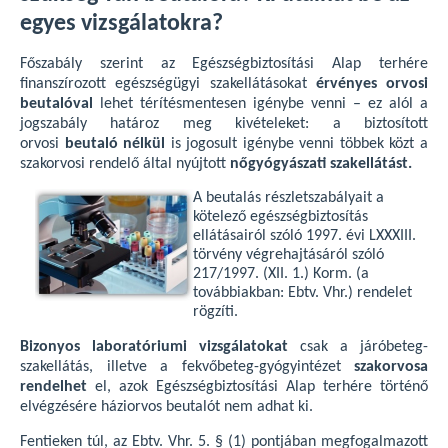
egyes vizsgálatokra?
Főszabály szerint az Egészségbiztosítási Alap terhére
finanszírozott egészségügyi szakellátásokat
érvényes orvosi
beutalóval
lehet térítésmentesen igénybe venni – ez alól a
jogszabály határoz meg kivételeket: a biztosított
orvosi
beutaló nélkül
is jogosult igénybe venni többek közt a
szakorvosi rendelő által nyújtott
nőgyógyászati szakellátást.
A beutalás részletszabályait a
kötelező egészségbiztosítás
ellátásairól szóló 1997. évi LXXXIII.
törvény végrehajtásáról szóló
217/1997. (XII. 1.) Korm. (a
továbbiakban: Ebtv. Vhr.) rendelet
rögzíti.
Bizonyos laboratóriumi vizsgálatokat
csak a járóbeteg-
szakellátás, illetve a fekvőbeteg-gyógyintézet
szakorvosa
rendelhet
el, azok Egészségbiztosítási Alap terhére történő
elvégzésére háziorvos beutalót nem adhat ki.
Fentieken túl, az Ebtv. Vhr. 5. § (1) pontjában megfogalmazott