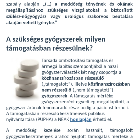
szabály alapján „
(…) a meddőség tényének és okának
megállapításához szükséges vizsgálatokat a biztosított
szülész-nőgyógyász vagy urológus szakorvos beutalása
alapján veheti igénybe.”
A szükséges gyógyszerek milyen
támogatásban részesülnek?
Társadalombiztosítási támogatás és
ármegállapítás szempontjából a hazai
gyógyszerválaszték két nagy csoportja
a
közfinanszírozásban részesülő
(„támogatott”), illetve
közfinanszírozásban
nem részesülő
(„nem támogatott”)
gyógyszerek
. A támogatás mértéke
gyógyszerenként egyedileg megállapított, a
gyógyszer árának fennmaradó része pedig a pácienst terheli.
A támogatásban részesülő készítmények publikus
nyilvántartása (PUPHA) a NEAK
honlapján
érhető el.
A meddőség kezelése során használt, támogatott
gyógyszerkészítmények árához nyújtott támogatás mértéke a