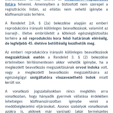
listára
felvenni. Amennyiben a biztosított nem szerepel a
regisztrációs listán, az ellátás nem vehető igénybe a
közfinanszírozás terhére.
A Rendelet 2/A. § (2a) bekezdése alapján az emberi
reprodukcióra irányuló különleges beavatkozások, valamint az
ivarsejt-, illetve embrióletét a kötelező egészségbiztosítás
terhére
a nő reprodukciós kora felső határának eléréséig,
de legfeljebb 45. életéve betöltéséig kezdhetők meg.
Az emberi reprodukcióra irányuló különleges beavatkozások
megszakításuk esetén
a Rendelet 3. § (2) bekezdése
értelmében térítésmentesen akkor vehetők igénybe, ha a
megkezdett beavatkozás megszakításának
orvosi indoka
volt,
vagy a megkezdett beavatkozás megszakítására az
egészségügyi
szolgáltatóra visszavezethető indok
miatt
került sor.
A vonatkozó jogszabályokban nincs megkötés arra
vonatkozóan, hogy hányadik gyermek vállalása érdekében
lehetséges közfinanszírozottan igénybe venni a
meddőségkezelési eljárásokat. Azonos szabályok vonatkoznak
azokra is, akiknek már van(nak) (akár természetes