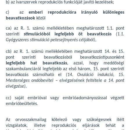
b) az ivarszervek reprodukciós funkcióját javító kezelések;
c) az
emberi reprodukcióra irányuló különleges
beavatkozások
közül
ca) az R. 1. számú mellékletében meghatározott 1.1. pont
szerinti
stimulációból legfeljebb öt beavatkozás
(1.1.
Gyógyszeres stimuláció petesejtnyerés céljából)
,
cb) az R. 1. számú mellékletében meghatározott 14. és 15.
pont szerinti beavatkozásból beavatkozástípusonként
legfeljebb hat beavatkozás
, azzal, hogy meddőségi
szakambulanciáról legfeljebb az első három, 15. pont szerinti
beavatkozás számolható el
(14. Ovuláció indukció, 15.
Mesterséges ondóbevitel – elvégzésének feltétele a 14. pont
elvégzése)
,
cc) saját embrióval vagy embrióadományozással végzett
embrióbeültetés.
Az orvosszakmailag kötelező vagy szükségesnek ítélt
vizsgálatok, illetve reprodukciós eljárások tehát a