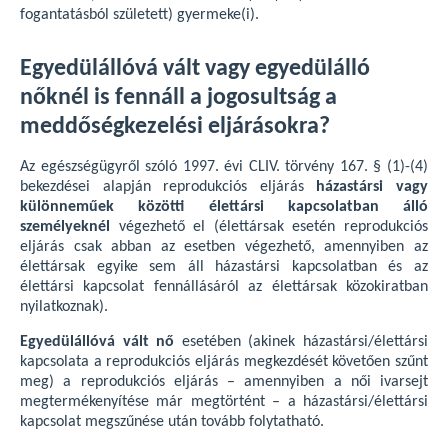
fogantatásból született) gyermeke(i).
Egyedülállóvá vált vagy egyedülálló
nőknél is fennáll a jogosultság a
meddőségkezelési eljárásokra?
Az egészségügyről szóló 1997. évi CLIV. törvény 167. § (1)-(4)
bekezdései alapján reprodukciós eljárás
házastársi vagy
különneműek közötti élettársi kapcsolatban álló
személyeknél
végezhető el (élettársak esetén reprodukciós
eljárás csak abban az esetben végezhető, amennyiben az
élettársak egyike sem áll házastársi kapcsolatban és az
élettársi kapcsolat fennállásáról az élettársak közokiratban
nyilatkoznak).
Egyedülállóvá vált nő
esetében (akinek házastársi/élettársi
kapcsolata a reprodukciós eljárás megkezdését követően szűnt
meg) a reprodukciós eljárás – amennyiben a női ivarsejt
megtermékenyítése már megtörtént – a házastársi/élettársi
kapcsolat megszűnése után tovább folytatható.