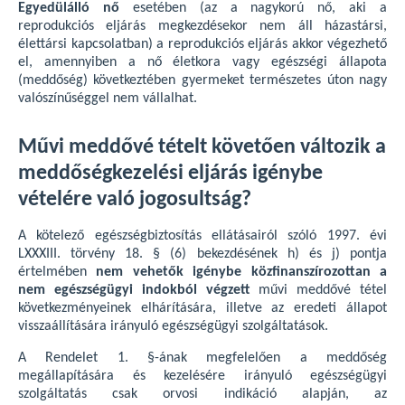
Egyedülálló nő
esetében (az a nagykorú nő, aki a
reprodukciós eljárás megkezdésekor nem áll házastársi,
élettársi kapcsolatban) a reprodukciós eljárás akkor végezhető
el, amennyiben a nő életkora vagy egészségi állapota
(meddőség) következtében gyermeket természetes úton nagy
valószínűséggel nem vállalhat.
Művi meddővé tételt követően változik a
meddőségkezelési eljárás igénybe
vételére való jogosultság?
A kötelező egészségbiztosítás ellátásairól szóló 1997. évi
LXXXIII. törvény 18. § (6) bekezdésének h) és j) pontja
értelmében
nem vehetők igénybe közfinanszírozottan a
nem egészségügyi indokból végzett
művi meddővé tétel
következményeinek elhárítására, illetve az eredeti állapot
visszaállítására irányuló egészségügyi szolgáltatások.
A Rendelet 1. §-ának megfelelően a meddőség
megállapítására és kezelésére irányuló egészségügyi
szolgáltatás csak orvosi indikáció alapján, az