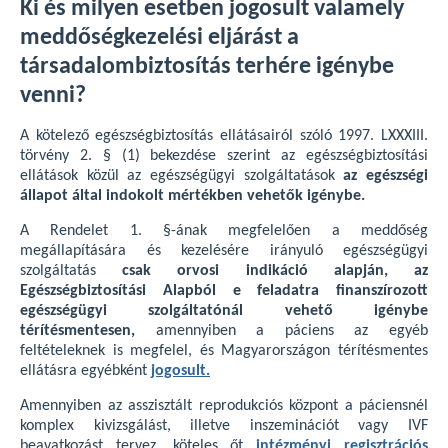
Ki és milyen esetben jogosult valamely
meddőségkezelési eljárást a
társadalombiztosítás terhére igénybe
venni?
A kötelező egészségbiztosítás ellátásairól szóló 1997. LXXXIII.
törvény 2. § (1) bekezdése szerint az egészségbiztosítási
ellátások közül az egészségügyi szolgáltatások
az egészségi
állapot által indokolt mértékben vehetők igénybe.
A Rendelet 1. §-ának megfelelően a meddőség
megállapítására és kezelésére irányuló egészségügyi
szolgáltatás
csak orvosi indikáció alapján, az
Egészségbiztosítási Alapból e feladatra finanszírozott
egészségügyi szolgáltatónál vehető igénybe
térítésmentesen,
amennyiben a páciens az egyéb
feltételeknek is megfelel, és Magyarországon térítésmentes
ellátásra egyébként
jogosult.
Amennyiben az asszisztált reprodukciós központ a páciensnél
komplex kivizsgálást, illetve inszeminációt vagy IVF
beavatkozást tervez, köteles őt
intézményi regisztrációs