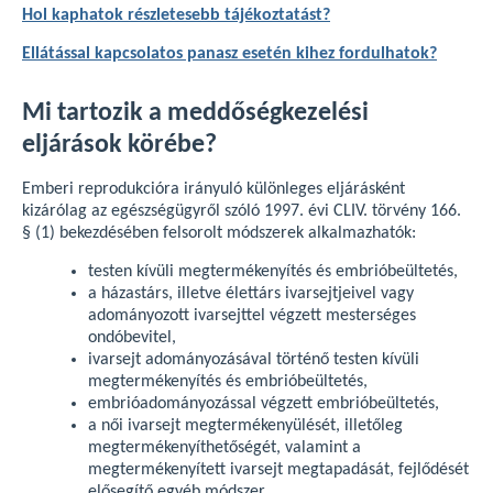
Hol kaphatok részletesebb tájékoztatást?
Ellátással kapcsolatos panasz esetén kihez fordulhatok?
Mi tartozik a meddőségkezelési
eljárások körébe?
Emberi reprodukcióra irányuló különleges eljárásként
kizárólag az egészségügyről szóló 1997. évi CLIV. törvény 166.
§ (1) bekezdésében felsorolt módszerek alkalmazhatók:
testen kívüli megtermékenyítés és embrióbeültetés,
a házastárs, illetve élettárs ivarsejtjeivel vagy
adományozott ivarsejttel végzett mesterséges
ondóbevitel,
ivarsejt adományozásával történő testen kívüli
megtermékenyítés és embrióbeültetés,
embrióadományozással végzett embrióbeültetés,
a női ivarsejt megtermékenyülését, illetőleg
megtermékenyíthetőségét, valamint a
megtermékenyített ivarsejt megtapadását, fejlődését
elősegítő egyéb módszer.