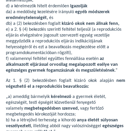
alátámasztják,
d) a kérelmezők hitelt érdemlően
igazolják
da) a meddőség kezelésére irányuló
egyéb módszerek
eredménytelenségét,
és
db) a (2) bekezdésben foglalt
kizáró okok nem állnak fenn,
e) a 2. § (4) bekezdés szerinti feltétel teljesül (a reprodukciós
eljárás elvégzésére jogosult szervezeti egység vezetője
meggyőződik a reprodukciós eljárás indikációjának
helyességéről és ezt a beavatkozás megkezdése előtt a
programdokumentációban rögzíti),
f) valamennyi feltétel együttes fennállása esetén
az
alkalmazott eljárással orvosilag megalapozott esélye van
egészséges gyermek fogamzásának és megszületésének
.”
Az 1. § (2) bekezdésben foglalt kizáró okok alapján
nem
végezhető el a reprodukciós beavatkozás:
„a) ameddig bármelyik
kérelmező
a gyermek életét,
egészségét, testi épségét közvetlenül fenyegető
valamely
megbetegedésben szenved,
vagy fertőző
megbetegedés kórokozóját hordozza;
b) ha a létrejövő terhesség a kihordó
anya életét súlyosan
veszélyezteti,
illetőleg abból nagy valószínűséggel
egészséges