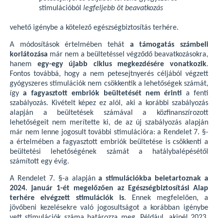
stimulációból
legfeljebb öt beavatkozás
vehető igénybe a kötelező egészségbiztosítás terhére.
A módosítások értelmében tehát
a támogatás számbeli
korlátozása
már nem a beültetéssel végződő beavatkozásokra,
hanem
egy-egy újabb ciklus megkezdésére vonatkozik
.
Fontos továbbá, hogy a nem petesejtnyerés céljából végzett
gyógyszeres stimulációk nem csökkentik a lehetőségek számát,
így
a fagyasztott embriók beültetését nem érinti
a fenti
szabályozás. Kivételt képez ez alól, aki a korábbi szabályozás
alapján a beültetések számával a közfinanszírozott
lehetőségeit nem merítette ki, de az új szabályozás alapján
már nem lenne jogosult további stimulációra: a Rendelet 7. §-
a értelmében a fagyasztott embriók beültetése is csökkenti a
beültetési lehetőségének számát a hatálybalépésétől
számított egy évig.
A Rendelet 7. §-a alapján
a stimulációkba beletartoznak a
2024. január 1-ét megelőzően az Egészségbiztosítási Alap
terhére elvégzett stimulációk is
. Ennek megfelelően, a
jövőbeni kezelésekre való jogosultságot a korábban igénybe
vett stimulációk száma határozza meg. Például, akinél 2023.