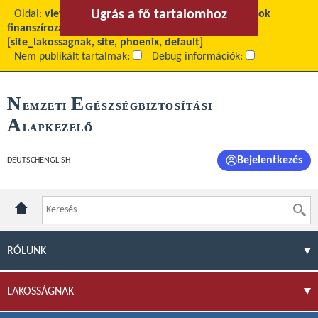
Ugrás a fő tartalomhoz
Ugrás a menühöz
Oldal:
view
Fő tartalom:
Meddőségkezelési eljárások
finanszírozása - Gyakran ismételt kérdések
Téma:
[site_lakossagnak, site, phoenix, default]
Nem publikált tartalmak:
Debug információk:
N
E
EMZETI
GÉSZSÉGBIZTOSÍTÁSI
A
LAPKEZELŐ
Bejelentkezés
DEUTSCH
ENGLISH
RÓLUNK
LAKOSSÁGNAK