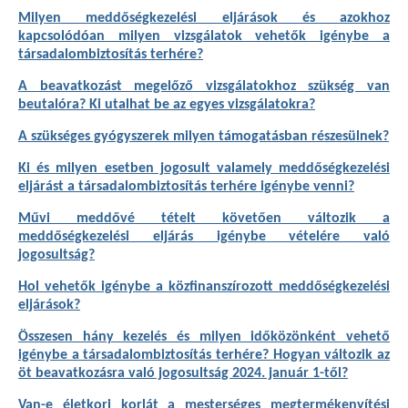
Milyen meddőségkezelési eljárások és azokhoz
kapcsolódóan milyen vizsgálatok vehetők igénybe a
társadalombiztosítás terhére?
A beavatkozást megelőző vizsgálatokhoz szükség van
beutalóra? Ki utalhat be az egyes vizsgálatokra?
A szükséges gyógyszerek milyen támogatásban részesülnek?
Ki és milyen esetben jogosult valamely meddőségkezelési
eljárást a társadalombiztosítás terhére igénybe venni?
Művi meddővé tételt követően változik a
meddőségkezelési eljárás igénybe vételére való
jogosultság?
Hol vehetők igénybe a közfinanszírozott meddőségkezelési
eljárások?
Összesen hány kezelés és milyen időközönként vehető
igénybe a társadalombiztosítás terhére?
Hogyan változik az
öt beavatkozásra való jogosultság 2024. január 1-től
?
Van-e életkori korlát a mesterséges megtermékenyítési