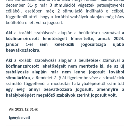
december 31-ig már 3 stimulációt végeztek petesejtnyerés
céljából, esetében még 2 stimuláció indítható e célból,
függetlenül attól, hogy a korábbi szabályok alapján még hány
beültetésre lett volna jogosult.
Aki
a korábbi szabályozás alapján a beültetések számával
a
közfinanszírozott lehetőségeit kimerítette, annak 2024.
január 1-el sem keletkezik jogosultsága újabb
beavatkozásokra
.
Aki
a korábbi szabályozás alapján a beültetések számával
a
közfinanszírozott lehetőségeit nem merítette ki, de az új
szabályozás alapján már nem lenne jogosult további
stimulációra
, a Rendelet 7. §-át figyelembe véve a stimulációk
számától függetlenül a módosítás hatálybalépésétől számított
egy évig annyi beavatkozásra jogosult, amennyire a
hatálybalépést megelőző szabályok szerint jogosult volt
.
igénybe vett