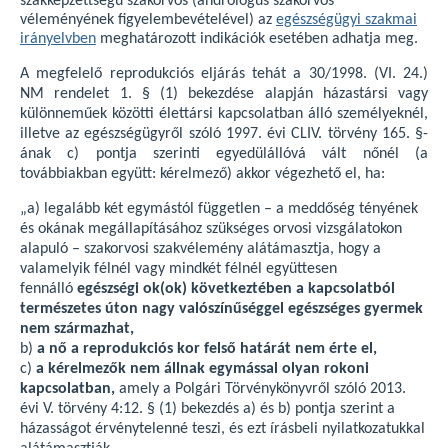
szakképzettségű szakorvos (andrológus szakorvos
véleményének figyelembevételével) az
egészségügyi szakmai
irányelvben
meghatározott indikációk esetében adhatja meg.
A megfelelő reprodukciós eljárás tehát a 30/1998. (VI. 24.)
NM rendelet 1. § (1) bekezdése alapján házastársi vagy
különneműek közötti élettársi kapcsolatban álló személyeknél,
illetve az egészségügyről szóló 1997. évi CLIV. törvény 165. §-
ának c) pontja szerinti egyedülállóvá vált nőnél (a
továbbiakban együtt: kérelmező) akkor végezhető el, ha:
„a) legalább két egymástól független – a meddőség tényének
és okának megállapításához szükséges orvosi vizsgálatokon
alapuló – szakorvosi szakvélemény alátámasztja, hogy a
valamelyik félnél vagy mindkét félnél együttesen
fennálló
egészségi ok(ok) következtében a kapcsolatból
természetes úton nagy valószínűséggel egészséges gyermek
nem származhat,
b)
a nő a reprodukciós kor felső határát nem érte el,
c)
a kérelmezők nem állnak egymással olyan rokoni
kapcsolatban,
amely a Polgári Törvénykönyvről szóló 2013.
évi V. törvény 4:12. § (1) bekezdés a) és b) pontja szerint a
házasságot érvénytelenné teszi, és ezt írásbeli nyilatkozatukkal