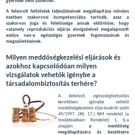
gyermek nem születhet.
”
A felsorolt feltételek teljesülésének megállapítása minden
esetben szakorvosi kompetenciába tartozik, azaz a
szakorvos joga és felelőssége annak eldöntése, hogy
valamely reprodukciós eljárás elvégzésével megalapozott
esélye van-e egészséges gyermek fogamzásának és
megszületésének.
Milyen meddőségkezelési eljárások és
azokhoz kapcsolódóan milyen
vizsgálatok vehetők igénybe a
társadalombiztosítás terhére?
A kötelező egészségbiztosítás
keretében igénybe vehető
meddőségkezelési eljárásokról szóló
49/1997. (XII. 17.) NM rendelet (a
továbbiakban: Rendelet) 1. §-a
alapján
a meddőség
megállapítására és kezelésére