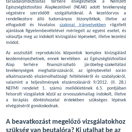
társadalombiztosítás terhére elvégezhetők a Nemzeti
Egészségbiztosítási Alapkezelővel (NEAK) adott tevékenység
végzésére szerződött szolgáltatóknál. A kezelőorvos a
rendelkezésre álló tudományos bizonyítékok, illetve az
elfogadott és hivatalos
szakmai irányelvekben
rögzített
ajánlások figyelembevételével mérlegeli az egyéni esetet, és
választja meg az indokolt kivizsgálási lépéseket, illetve kezelési
módot.
Az asszisztált reprodukciós központok komplex kivizsgálást
kezdeményezhetnek, ennek keretében az Egészségbiztosítási
Alap terhére finanszírozható járóbeteg-szakellátási
tevékenységek meghatározásáról, az igénybevétel során
alkalmazandó elszámolhatósági feltételekről és szabályokról,
valamint a teljesítmények elszámolásáról 9/2012. (II. 28.)
NEFMI rendelet 1. számú mellékletének 6.5. pontjában
felsorolt vizsgálatok közül az orvosszakmailag indokolt, illetve
a terápiás döntéshozatal érdekében szükséges lépések
elvégzéséről gondoskodnak.
A beavatkozást megelőző vizsgálatokhoz
szükség van beutalóra? Ki utalhat be az