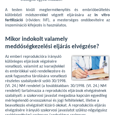
A testen kívüli megtermékenyítés és embrióbeültetés
különböző módszerekkel végzett eljárására az
in vitro
fertilizáció
(röviden: IVF), a mesterséges ondóbevitelre az
inszemináció kifejezés is használatos.
Mikor indokolt valamely
meddőségkezelési eljárás elvégzése?
Az emberi reprodukcióra irányuló
különleges eljárások végzésére
vonatkozó, valamint az ivarsejtekkel
és embriókkal való rendelkezésre és
azok fagyasztva tárolására vonatkozó
részletes szabályokról szóló 30/1998.
(VI. 24.) NM rendelet (a továbbiakban: 30/1998. (VI. 24.) NM
rendelet) tartalmazza a reprodukciós eljárások elvégzésének
szabályait: a szakorvosi javaslat megadása kapcsán egyedileg
mérlegelendő orvosszakmai és jogi feltételeket, illetve a
beavatkozás elvégzését kizáró okokat. A reprodukciós eljárás
elvégzésére irányuló szakorvosi javaslatot szülész-nőgyógyász