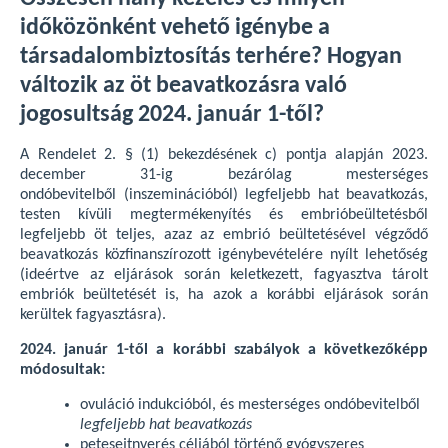
időközönként vehető igénybe a
társadalombiztosítás terhére? Hogyan
változik az öt beavatkozásra való
jogosultság 2024. január 1-től?
A Rendelet 2. § (1) bekezdésének c) pontja alapján 2023.
december 31-ig bezárólag mesterséges
ondóbevitelből (inszeminációból) legfeljebb hat beavatkozás,
testen kívüli megtermékenyítés és embrióbeültetésből
legfeljebb öt
teljes, azaz az embrió beültetésével végződő
beavatkozás közfinanszírozott igénybevételére nyílt lehetőség
(ideértve az eljárások során keletkezett, fagyasztva tárolt
embriók beültetését is, ha azok a korábbi eljárások során
kerültek fagyasztásra).
2024. január 1-től a korábbi szabályok a következőképp
módosultak:
ovuláció indukcióból, és mesterséges ondóbevitelből
legfeljebb hat beavatkozás
petesejtnyerés céljából történő gyógyszeres