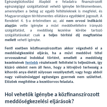
Egészségbiztosítási Alapból e feladatra finanszírozott
egészségügyi szolgáltatónál vehető igénybe térítésmentesen,
amennyiben a beteg az egyéb feltételeknek is megfelel, és
Magyarországon térítésmentes ellátásra egyébként jogosult. A
Rendelet 4. §-a értelmében az, aki
nem orvosi indikáció
alapján
vette igénybe a művi meddővétételre irányuló
szolgáltatást, a meddőség kezelése körébe tartozó
szolgáltatásokat csak
a teljes térítési díj megfizetése
mellett
veheti igénybe.
Fenti esetben közfinanszírozottan akkor végezhető el a
meddőségkezelési eljárás, ha a művi meddővé tétel
orvosszakmai indokkal történt, emellett a meddőség
kezelésének
fentebb
részletezett feltételei is teljesülnek, így
kizáró okként nem áll fenn, hogy a létrejövő terhesség a
kihordó anya életét súlyosan veszélyezteti, vagy hogy abból
nagy valószínűséggel egészséges gyermek nem születhet.
Előzőek megítélése a kezelőorvos feladata.
Hol vehetők igénybe a közfinanszírozott
meddőségkezelési eljárások?