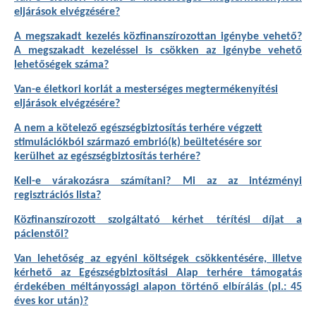
eljárások elvégzésére?
A megszakadt kezelés közfinanszírozottan igénybe vehető?
A megszakadt kezeléssel is csökken az igénybe vehető
lehetőségek száma?
Van-e életkori korlát a mesterséges megtermékenyítési
eljárások elvégzésére?
A nem a kötelező egészségbiztosítás terhére végzett
stimulációkból származó embrió(k) beültetésére sor
kerülhet az egészségbiztosítás terhére?
Kell-e várakozásra számítani? Mi az az intézményi
regisztrációs lista?
Közfinanszírozott szolgáltató kérhet térítési díjat a
pácienstől?
Van lehetőség az egyéni költségek csökkentésére,
illetve
kérhető az Egészségbiztosítási Alap terhére támogatás
érdekében méltányossági alapon történő elbírálás (pl.: 45
éves kor után)
?