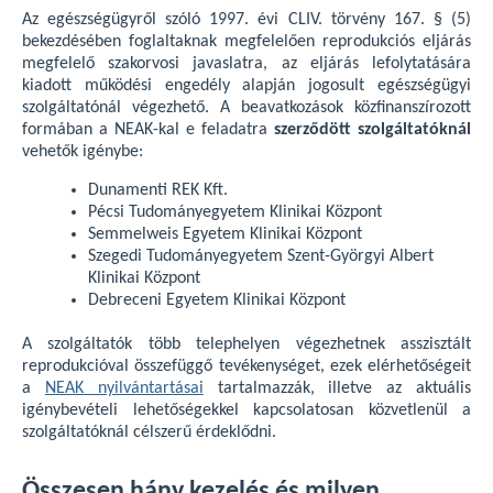
Az egészségügyről szóló 1997. évi CLIV. törvény 167. § (5)
bekezdésében foglaltaknak megfelelően reprodukciós eljárás
megfelelő szakorvosi javaslatra, az eljárás lefolytatására
kiadott működési engedély alapján jogosult egészségügyi
szolgáltatónál végezhető. A beavatkozások közfinanszírozott
formában a NEAK-kal e feladatra
szerződött szolgáltatóknál
vehetők igénybe:
Dunamenti REK Kft.
Pécsi Tudományegyetem Klinikai Központ
Semmelweis Egyetem Klinikai Központ
Szegedi Tudományegyetem Szent-Györgyi Albert
Klinikai Központ
Debreceni Egyetem Klinikai Központ
A szolgáltatók több telephelyen végezhetnek asszisztált
reprodukcióval összefüggő tevékenységet, ezek elérhetőségeit
a
NEAK nyilvántartásai
tartalmazzák, illetve az aktuális
igénybevételi lehetőségekkel kapcsolatosan közvetlenül a
szolgáltatóknál célszerű érdeklődni.
Összesen hány kezelés és milyen