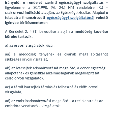
irányuló, e rendelet szerinti egészségügyi szolgáltatás
–
figyelemm
el a 30/1998. (VI. 24.) NM rendeletre (R.) –
csak
orvosi indikáció alapján,
az Egészségbiztosítási Alapból
e
feladatra finans
zírozott
egészségügyi szolgáltatónál
vehető
igénybe térítésmentesen
A Rendelet 2. § (1) bekezdése alapján
a meddőség kezelése
körébe tartozik:
a)
az orvosi vizsgálatok
közül:
aa) a meddőség tényének és okának megállapításához
szükséges orvosi vizsgálat,
ab) az ivarsejtek adományozását megelőző, a donor egészségi
állapotának és genetikai alkalmasságának megállapítását
célzó orvosi vizsgálatok,
ac) a tárolt ivarsejtek tárolás és felhasználás előtti orvosi
vizsgálata,
ad) az embrióadományozást megelőző – a recipiensre és az
embrióra vonatkozó – vizsgálatok;