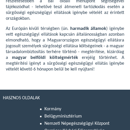
részletesebben a bal oldali menüpont segítségével
tájékozódhat - lehetővé teszi átmeneti tartózkodás esetén a
sürgősségi egészségügyi ellátások igénybe vételét az érintett
országokban.
Az Európán kívüli térségben (ún.
harmadik államok
) igénybe
vett egészségügyi ellátások kapcsán általánosságban azonban
elmondható, hogy a Magyarországon egészségügyi ellátásra
jogosult személyek sürgősségi ellátása költségeinek - a magyar
társadalombiztosítás terhére történő - megtérítése, kizárólag
a
magyar belföldi költségmérték
erejéig történhet. A
megtérítési igényt a sürgősségi egészségügyi ellátás igénybe
vételét követő 6 hónapon belül be kell nyújtani!
HASZNOS OLDALAK
Kormány
Belügyminisztérium
Nemzeti Népegészségügyi Központ