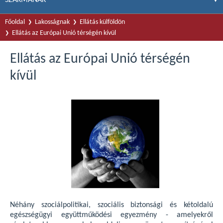
Főoldal
Lakosságnak
Ellátás külföldön
Ellátás az Európai Unió térségén kívül
Ellátás az Európai Unió térségén
kívül
Néhány szociálpolitikai, szociális biztonsági és kétoldalú
egészségügyi együttműködési egyezmény - amelyekről