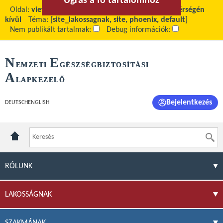
Ugrás a fő tartalomhoz
Ugrás a menühöz
Oldal:
view
Fő tartalom:
Ellátás az Európai Unió térségén
kívül
Téma:
[site_lakossagnak, site, phoenix, default]
Nem publikált tartalmak:
Debug információk:
N
E
EMZETI
GÉSZSÉGBIZTOSÍTÁSI
A
LAPKEZELŐ
Bejelentkezés
DEUTSCH
ENGLISH
RÓLUNK
LAKOSSÁGNAK
SZAKMÁNAK