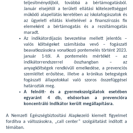
teljesítménydíjból, továbbá a bértámogatásból.
Január elsejétől a területi ellátási kötelezettséggel
működő alapellátás keretében az iskolafogászatok és
az ügyeleti ellátás kivételével a finanszírozás fix
elemeként a bértámogatás és a rezsitámogatás
maradt.
Az indikátordíjazás bevezetése mellett jelentős –
valós költségeket számításba vevő – fogászati
beavatkozásokra vonatkozó pontemelés történt 2023.
január 1-től. A pontemelés mértékét – az
indikátorrendszerrel összhangban – az
anyagköltségek rendkívüli emelkedése, a prevenciós
szemléltet erősítése, illetve a krónikus betegségek
fogászati állapotokkal való szoros összefüggései
határozták meg.
A felnőtt- és a gyermekszolgálatok esetében
egyaránt 4 db, elsősorban a prevencióra
koncentráló indikátor került megállapításra.
A Nemzeti Egészségbiztosítási Alapkezelő kiemelt figyelmet
fordítva a változásokra, „call center” szolgáltatást indított a
témában.