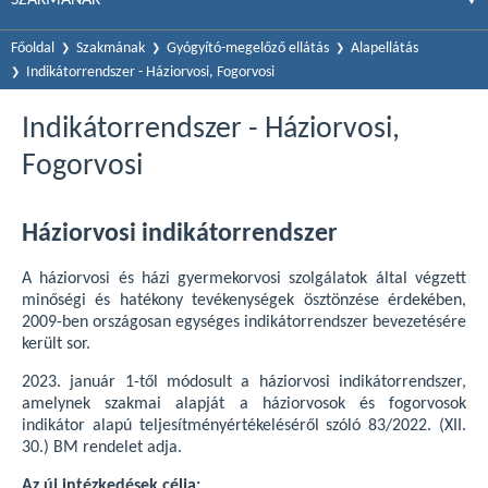
Főoldal
Szakmának
Gyógyító-megelőző ellátás
Alapellátás
Indikátorrendszer - Háziorvosi, Fogorvosi
Indikátorrendszer - Háziorvosi,
Fogorvosi
Háziorvosi indikátorrendszer
A háziorvosi és házi gyermekorvosi szolgálatok által végzett
minőségi és hatékony tevékenységek ösztönzése érdekében,
2009-ben országosan egységes indikátorrendszer bevezetésére
került sor.
2023. január 1-től módosult a háziorvosi indikátorrendszer,
amelynek szakmai alapját a háziorvosok és fogorvosok
indikátor alapú teljesítményértékeléséről szóló 83/2022. (XII.
30.) BM rendelet adja.
Az új intézkedések célja: