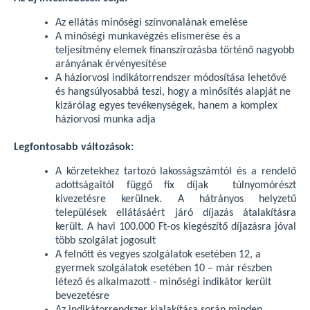
Az ellátás minőségi színvonalának emelése
A minőségi munkavégzés elismerése és a
teljesítmény elemek finanszírozásba történő nagyobb
arányának érvényesítése
A háziorvosi indikátorrendszer módosítása lehetővé
és hangsúlyosabbá teszi, hogy a minősítés alapját ne
kizárólag egyes tevékenységek, hanem a komplex
háziorvosi munka adja
Legfontosabb változások:
A körzetekhez tartozó lakosságszámtól és a rendelő
adottságaitól függő fix díjak túlnyomórészt
kivezetésre kerülnek. A hátrányos helyzetű
települések ellátásáért járó díjazás átalakításra
került. A havi 100.000 Ft-os kiegészítő díjazásra jóval
több szolgálat jogosult
A felnőtt és vegyes szolgálatok esetében 12, a
gyermek szolgálatok esetében 10 – már részben
létező és alkalmazott - minőségi indikátor került
bevezetésre