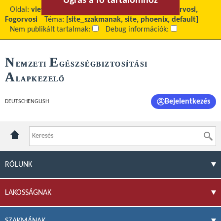
Ugrás a fő tartalomhoz
Ugrás a menühöz
Oldal:
view
Fő tartalom:
Indikátorrendszer - Háziorvosi,
Fogorvosi
Téma:
[site_szakmanak, site, phoenix, default]
Nem publikált tartalmak:
Debug információk:
N
E
EMZETI
GÉSZSÉGBIZTOSÍTÁSI
A
LAPKEZELŐ
Bejelentkezés
DEUTSCH
ENGLISH
RÓLUNK
LAKOSSÁGNAK
SZAKMÁNAK