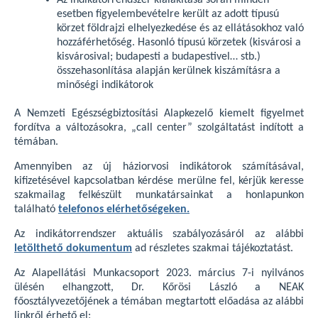
Az indikátorrendszer kialakítása során minden
esetben figyelembevételre került az adott típusú
körzet földrajzi elhelyezkedése és az ellátásokhoz való
hozzáférhetőség. Hasonló típusú körzetek (kisvárosi a
kisvárosival; budapesti a budapestivel… stb.)
összehasonlítása alapján kerülnek kiszámításra a
minőségi indikátorok
A Nemzeti Egészségbiztosítási Alapkezelő kiemelt figyelmet
fordítva a változásokra, „call center” szolgáltatást indított a
témában.
Amennyiben az új háziorvosi indikátorok számításával,
kifizetésével kapcsolatban kérdése merülne fel, kérjük keresse
szakmailag felkészült munkatársainkat a honlapunkon
található
telefonos elérhetőségeken.
Az indikátorrendszer aktuális szabályozásáról az alábbi
letölthető dokumentum
ad részletes szakmai tájékoztatást.
Az Alapellátási Munkacsoport 2023. március 7-i nyilvános
ülésén elhangzott, Dr. Kőrösi László a NEAK
főosztályvezetőjének a témában megtartott előadása az alábbi
linkről érhető el: