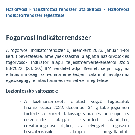
Háziorvosi Finanszírozási rendszer átalakítása – Háziorvosi
indikátorrendszer fejlesztése
Fogorvosi indikátorrendszer
A fogorvosi indikátorrendszer új elemként 2023. január 1-től
került bevezetésre, amelynek szakmai alapját a háziorvosok és
fogorvosok indikátor alapú teljesítményértékeléséről szóló
83/2022. (XII. 30.) BM rendelet adja. Kiemelt célja, hogy az
ellátás minőségi színvonala emelkedjen, valamint javuljon az
egészségügyi ellátás hazai és nemzetközi megítélése.
Legfontosabb változások:
A közfinanszírozott ellátást végző fogászatok
finanszírozása 2022. december 31-ig több jogcímen
történt: a körzet lakosságszáma és korcsoportos
összetétele alapján számított alapdíjból,
rezsitámogatási díjból, az elvégzett fogászati
beavatkozások alapján megállapított