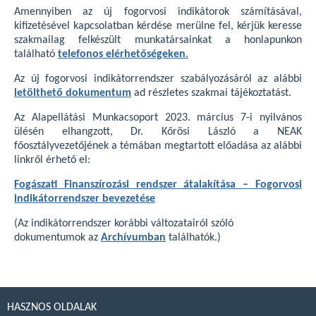
Amennyiben az új fogorvosi indikátorok számításával,
kifizetésével kapcsolatban kérdése merülne fel, kérjük keresse
szakmailag felkészült munkatársainkat a honlapunkon
található
telefonos elérhetőségeken
.
Az új fogorvosi indikátorrendszer szabályozásáról az alábbi
letölthető dokumentum
ad részletes szakmai tájékoztatást.
Az Alapellátási Munkacsoport 2023. március 7-i nyilvános
ülésén elhangzott, Dr. Kőrösi László a NEAK
főosztályvezetőjének a témában megtartott előadása az alábbi
linkről érhető el:
Fogászati Finanszírozási rendszer átalakítása – Fogorvosi
indikátorrendszer bevezetése
(Az indikátorrendszer korábbi változatairól szóló
dokumentumok az
Archívumban
találhatók.)
HASZNOS OLDALAK