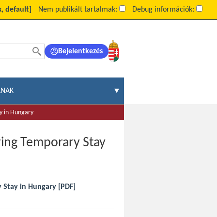
, default]
Nem publikált tartalmak:
Debug információk:
Bejelentkezés
ÁNAK
y in Hungary
ring Temporary Stay
y Stay in Hungary
[PDF]