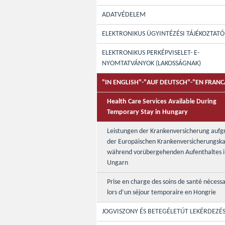
ADATVÉDELEM
ELEKTRONIKUS ÜGYINTÉZÉSI TÁJÉKOZTATÓ
ELEKTRONIKUS PERKÉPVISELET- E-
NYOMTATVÁNYOK (LAKOSSÁGNAK)
"IN ENGLISH"-"AUF DEUTSCH"-"EN FRANC
Health Care Services Available During
Temporary Stay in Hungary
Leistungen der Krankenversicherung aufg
der Europäischen Krankenversicherungska
während vorübergehenden Aufenthaltes i
Ungarn
Prise en charge des soins de santé nécessa
lors d’un séjour temporaire en Hongrie
JOGVISZONY ÉS BETEGÉLETÚT LEKÉRDEZÉ