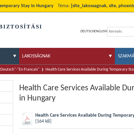
 Temporary Stay in Hungary
Téma:
[site_lakossagnak, site, phoenix
BIZTOSÍTÁSI
DEUTSCH
ENGLISH
LAKOSSÁGNAK
SZAKM
f Deutsch"-"En Francais"
Health Care Services Available During Temporary Sta
Health Care Services Available Du
in Hungary
Health Care Services Available During Temporar
[164 kB]