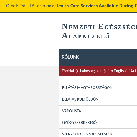
Oldal:
list
Fő tartalom:
Health Care Services Available During
N
E
EMZETI
GÉSZSÉG
A
LAPKEZELŐ
RÓLUNK
Főoldal
Lakosságnak
"In English"-"Au
ELLÁTÁS MAGYARORSZÁGON
ELLÁTÁS KÜLFÖLDÖN
VÁRÓLISTA
GYÓGYSZERKERESŐ
SZERZŐDÖTT SZOLGÁLTATÓK