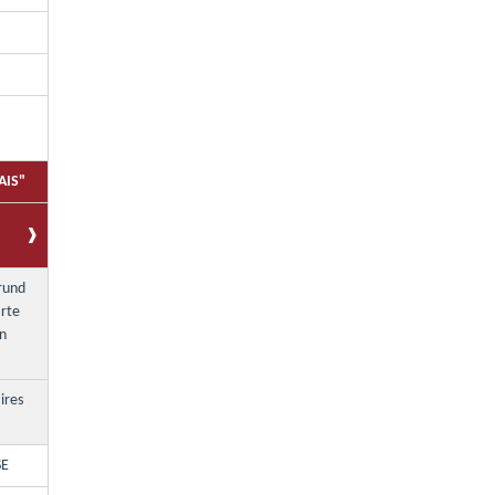
AIS"
rund
rte
n
ires
SE