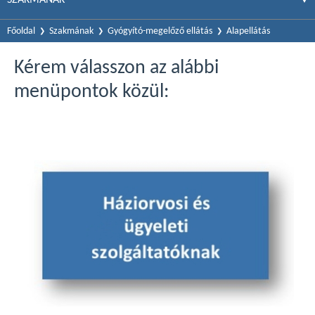
Főoldal
Szakmának
Gyógyító-megelőző ellátás
Alapellátás
Kérem válasszon az alábbi
menüpontok közül: