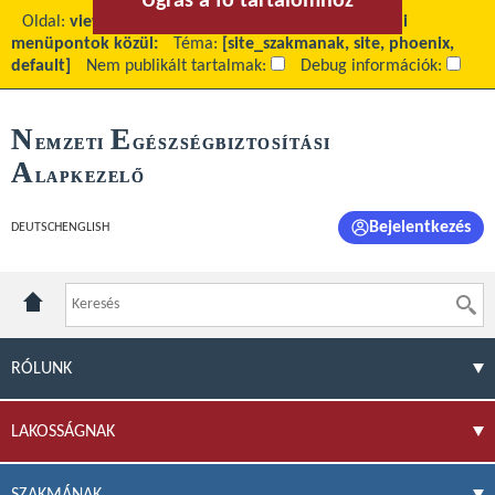
Ugrás a fő tartalomhoz
Ugrás a menühöz
Oldal:
view
Fő tartalom:
Kérem válasszon az alábbi
menüpontok közül:
Téma:
[site_szakmanak, site, phoenix,
default]
Nem publikált tartalmak:
Debug információk:
N
E
EMZETI
GÉSZSÉGBIZTOSÍTÁSI
A
LAPKEZELŐ
Bejelentkezés
DEUTSCH
ENGLISH
RÓLUNK
LAKOSSÁGNAK
SZAKMÁNAK