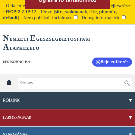
Ugrás a fő tartalomhoz
Ugrás a menühöz
Oldal:
view
Fő tartalom:
Járóbeteg Szolgátatások fejlesztése
- EFOP-2.2.19-17
Téma:
[site_szakmanak, site, phoenix,
default]
Nem publikált tartalmak:
Debug információk:
N
E
EMZETI
GÉSZSÉGBIZTOSÍTÁSI
A
LAPKEZELŐ
Bejelentkezés
DEUTSCH
ENGLISH
RÓLUNK
LAKOSSÁGNAK
SZAKMÁNAK