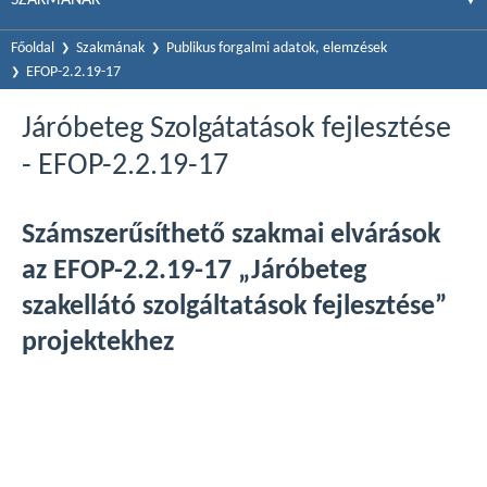
Főoldal
Szakmának
Publikus forgalmi adatok, elemzések
EFOP-2.2.19-17
Járóbeteg Szolgátatások fejlesztése
- EFOP-2.2.19-17
Számszerűsíthető szakmai elvárások
az
EFOP-2.2.19-17 „Járóbeteg
szakellátó szolgáltatások fejlesztése”
projektekhez