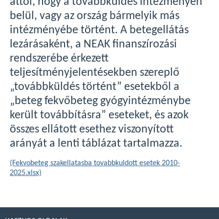
attól, hogy a továbbküldés intézményen
belül, vagy az ország bármelyik más
intézményébe történt. A betegellátás
lezárásaként, a NEAK finanszírozási
rendszerébe érkezett
teljesítményjelentésekben szereplő
„továbbküldés történt” esetekből a
„beteg fekvőbeteg gyógyintézménybe
került továbbításra” eseteket, és azok
összes ellátott esethez viszonyított
arányát a lenti táblázat tartalmazza.
(Fekvobeteg szakellatasba tovabbkuldott esetek 2010-
2025.xlsx)