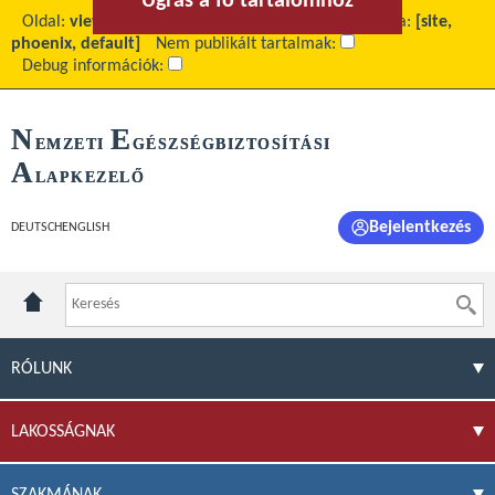
Ugrás a fő tartalomhoz
Ugrás a menühöz
Oldal:
view
Fő tartalom:
Külső Ellenőrzések
Téma:
[site,
phoenix, default]
Nem publikált tartalmak:
Debug információk:
N
E
EMZETI
GÉSZSÉGBIZTOSÍTÁSI
A
LAPKEZELŐ
Bejelentkezés
DEUTSCH
ENGLISH
RÓLUNK
LAKOSSÁGNAK
SZAKMÁNAK