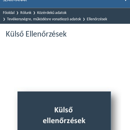
Főoldal
Rólunk
Közérdekű adatok
Tevékenységre, működésre vonatkozó adatok
Ellenőrzések
Külső Ellenőrzések