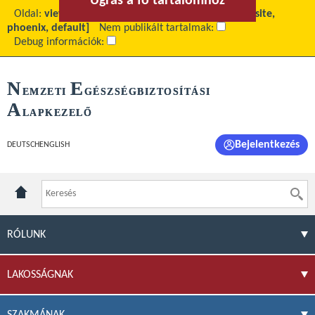
Ugrás a fő tartalomhoz
Ugrás a menühöz
Oldal:
view
Fő tartalom:
A szervezetről...
Téma:
[site,
phoenix, default]
Nem publikált tartalmak:
Debug információk:
N
E
EMZETI
GÉSZSÉGBIZTOSÍTÁSI
A
LAPKEZELŐ
Bejelentkezés
DEUTSCH
ENGLISH
RÓLUNK
LAKOSSÁGNAK
SZAKMÁNAK