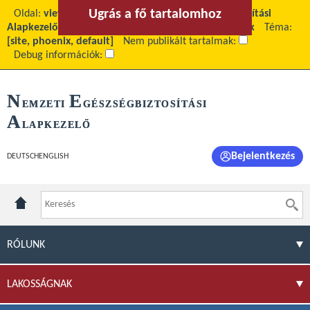
Ugrás a fő tartalomhoz
Ugrás a menühöz
Oldal:
view
Fő tartalom:
A Nemzeti Egészségbiztosítási
Alapkezelő Hivatali Kapu fiókjai és alkalmazási céljuk
Téma:
[site, phoenix, default]
Nem publikált tartalmak:
Debug információk:
N
E
EMZETI
GÉSZSÉGBIZTOSÍTÁSI
A
LAPKEZELŐ
Bejelentkezés
DEUTSCH
ENGLISH
RÓLUNK
LAKOSSÁGNAK