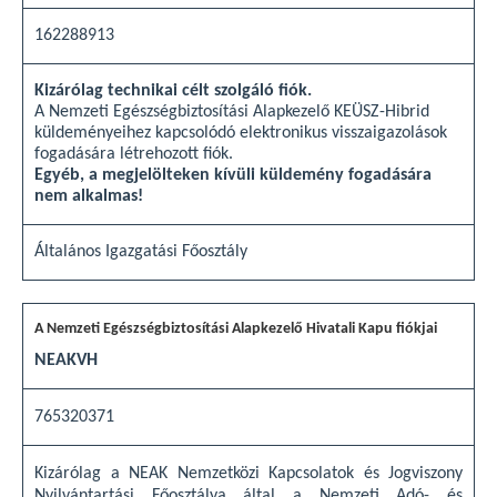
162288913
Kizárólag technikai célt szolgáló fiók.
A Nemzeti Egészségbiztosítási Alapkezelő KEÜSZ-Hibrid
küldeményeihez kapcsolódó elektronikus visszaigazolások
fogadására létrehozott fiók.
Egyéb, a megjelölteken kívüli küldemény fogadására
nem alkalmas!
Általános Igazgatási Főosztály
NEAKVH
765320371
Kizárólag a NEAK Nemzetközi Kapcsolatok és Jogviszony
Nyilvántartási Főosztálya által a Nemzeti Adó- és