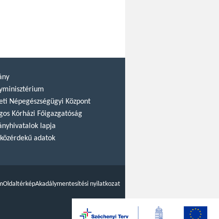
ány
yminisztérium
ti Népegészségügyi Központ
gos Kórházi Főigazgatóság
nyhivatalok lapja
közérdekű adatok
m
Oldaltérkép
Akadálymentesítési nyilatkozat