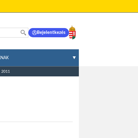
Bejelentkezés
ÁNAK
2011