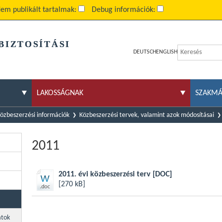
em publikált tartalmak:
Debug információk:
BIZTOSÍTÁSI
DEUTSCH
ENGLISH
LAKOSSÁGNAK
SZAKM
özbeszerzési információk
Közbeszerzési tervek, valamint azok módosításai
2011
2011. évi közbeszerzési terv
[DOC]
[270 kB]
atok