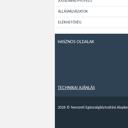
JOGSZABÁLYFIGYELŐ
ÁLLÁSPÁLYÁZATOK
ELÉRHETŐSÉG
HASZNOS OLDALAK
TECHNIKAI AJÁNLÁS
2026
©
Nemzeti Egészségbiztosítási Alapke