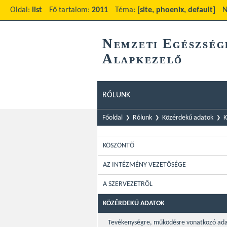
Oldal:
list
Fő tartalom:
2011
Téma:
[site, phoenix, default]
N
N
E
EMZETI
GÉSZSÉG
A
LAPKEZELŐ
RÓLUNK
Főoldal
Rólunk
Közérdekű adatok
K
KÖSZÖNTŐ
AZ INTÉZMÉNY VEZETŐSÉGE
A SZERVEZETRŐL
KÖZÉRDEKŰ ADATOK
Tevékenységre, működésre vonatkozó ad