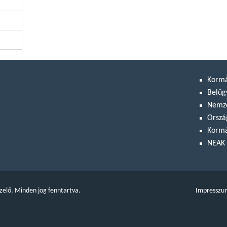
Korm
Belüg
Nemze
Orszá
Kormá
NEAK 
zelő. Minden jog fenntartva.
Impresszu