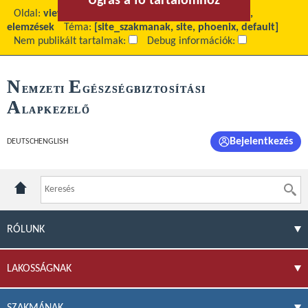
Ugrás a fő tartalomhoz
Ugrás a menühöz
Oldal:
view
Fő tartalom:
Publikus forgalmi adatok,
elemzések
Téma:
[site_szakmanak, site, phoenix, default]
Nem publikált tartalmak:
Debug információk:
N
E
EMZETI
GÉSZSÉGBIZTOSÍTÁSI
A
LAPKEZELŐ
Bejelentkezés
DEUTSCH
ENGLISH
RÓLUNK
LAKOSSÁGNAK
SZAKMÁNAK