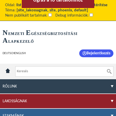
Ugrás a fő tartalomhoz
Ugrás a menühöz
Oldal:
list
Fő tartalom:
Szervadományozás költségtérítése
Téma:
[site_lakossagnak, site, phoenix, default]
Nem publikált tartalmak:
Debug információk:
N
E
EMZETI
GÉSZSÉGBIZTOSÍTÁSI
A
LAPKEZELŐ
Bejelentkezés
DEUTSCH
ENGLISH
RÓLUNK
LAKOSSÁGNAK
SZAKMÁNAK